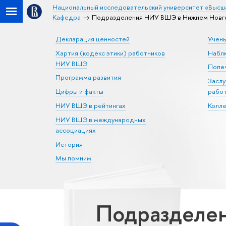
Национальный исследовательский университет «Высш
Кафедра
Подразделения НИУ ВШЭ в Нижнем Новго
Декларация ценностей
Учен
Хартия (кодекс этики) работников
Набл
НИУ ВШЭ
Попеч
Программа развития
Засл
Цифры и факты
рабо
НИУ ВШЭ в рейтингах
Колл
НИУ ВШЭ в международных
ассоциациях
История
Мы помним
Подразделе