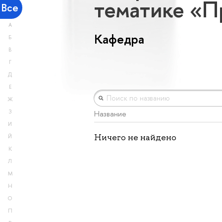
тематике «
Все
А
Кафедра
Б
В
Г
Д
Е
Ж
З
Название
И
Ничего не найдено
Й
К
Л
М
Н
О
П