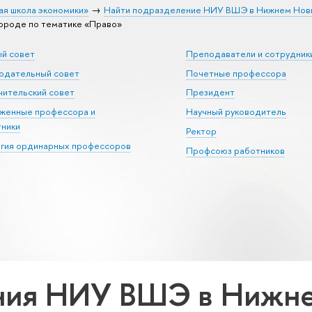
ая школа экономики»
Найти подразделение НИУ ВШЭ в Нижнем Нов
роде по тематике «Право»
ый совет
Преподаватели и сотрудник
юдательный совет
Почетные профессора
ительский совет
Президент
уженные профессора и
Научный руководитель
тники
Ректор
егия ординарных профессоров
Профсоюз работников
ния НИУ ВШЭ в Нижне