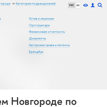
городе
Категория подразделений:
РУС
EN
и
Устав и лицензии
Оргструктура
Финансовая отчетность
Документы
Авторские права и патенты
Брендбук
м Новгороде по