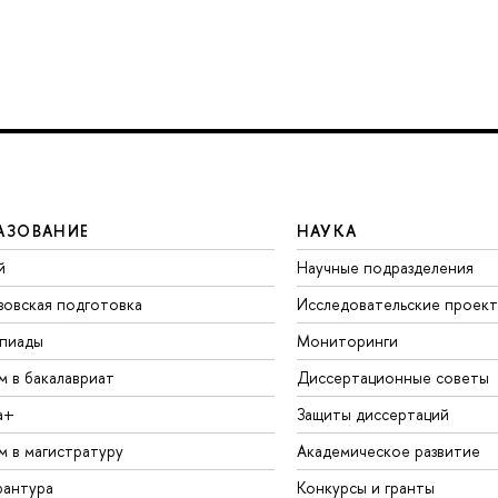
АЗОВАНИЕ
НАУКА
й
Научные подразделения
зовская подготовка
Исследовательские проек
пиады
Мониторинги
м в бакалавриат
Диссертационные советы
а+
Защиты диссертаций
м в магистратуру
Академическое развитие
рантура
Конкурсы и гранты