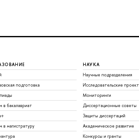
АЗОВАНИЕ
НАУКА
й
Научные подразделения
зовская подготовка
Исследовательские проек
пиады
Мониторинги
м в бакалавриат
Диссертационные советы
а+
Защиты диссертаций
м в магистратуру
Академическое развитие
рантура
Конкурсы и гранты