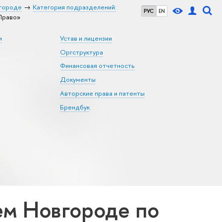
городе
Категория подразделений:
РУС
EN
Право»
и
Устав и лицензии
Оргструктура
Финансовая отчетность
Документы
Авторские права и патенты
Брендбук
м Новгороде по