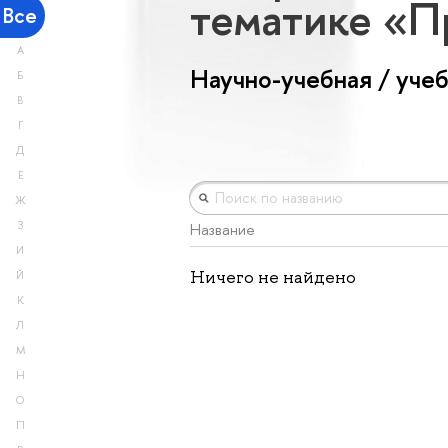
тематике «
Все
А
Научно-учебная / уче
Б
В
Г
Д
Е
Ж
З
Название
И
Ничего не найдено
Й
К
Л
М
Н
О
П