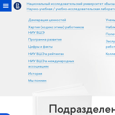
Национальный исследовательский университет «Высш
Научно-учебная / учебно-исследовательская лаборат
Декларация ценностей
Учен
Хартия (кодекс этики) работников
Набл
НИУ ВШЭ
Попеч
Программа развития
Засл
Цифры и факты
рабо
НИУ ВШЭ в рейтингах
Колл
НИУ ВШЭ в международных
ассоциациях
История
Мы помним
Подразделе