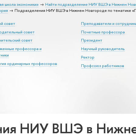
ая школа экономики»
Найти подразделение НИУ ВШЭ в Нижнем Нов
ория
Подразделения НИУ ВШЭ в Нижнем Новгороде по тематике «
ый совет
Преподаватели и сотрудник
юдательный совет
Почетные профессора
ительский совет
Президент
уженные профессора и
Научный руководитель
тники
Ректор
егия ординарных профессоров
Профсоюз работников
ния НИУ ВШЭ в Нижне