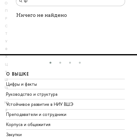
О
П
Ничего не найдено
Р
С
Т
У
Ф
Х
Ц
Ч
О ВЫШКЕ
О
Ш
Цифры и факты
Ли
Щ
Руководство и структура
До
Э
Ю
Устойчивое развитие в НИУ ВШЭ
Ол
Я
Преподаватели и сотрудники
Пр
Корпуса и общежития
Вы
Закупки
Пр