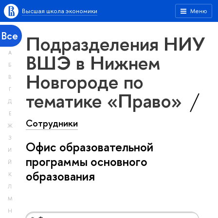
Высшая школа экономики
Меню
Все
Подразделения НИУ
А
ВШЭ в Нижнем
Б
Новгороде по
В
Г
тематике «Право»
Д
Е
Сотрудники
Ж
З
Офис образовательной
И
программы основного
Й
образования
К
Л
М
Н