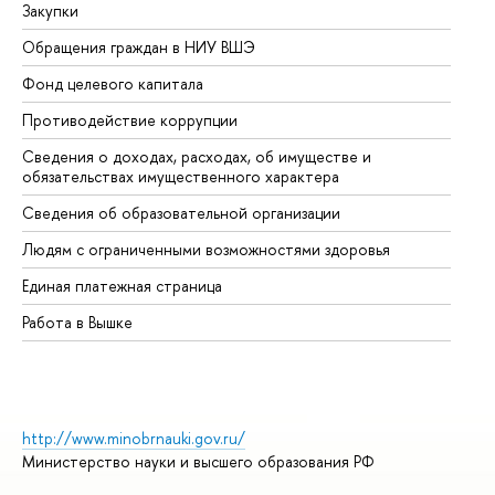
Закупки
Пр
Обращения граждан в НИУ ВШЭ
Ас
Фонд целевого капитала
До
Противодействие коррупции
Це
Сведения о доходах, расходах, об имуществе и
Би
обязательствах имущественного характера
Об
Сведения об образовательной организации
Об
Людям с ограниченными возможностями здоровья
Единая платежная страница
Работа в Вышке
http://www.minobrnauki.gov.ru/
Министерство науки и высшего образования РФ