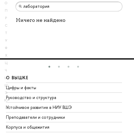
О
П
Р
Ничего не найдено
С
Т
У
Ф
Х
Ц
Ч
О ВЫШКЕ
О
Ш
Щ
Цифры и факты
Ли
Э
Руководство и структура
До
Ю
Устойчивое развитие в НИУ ВШЭ
Ол
Я
Преподаватели и сотрудники
Пр
Корпуса и общежития
Вы