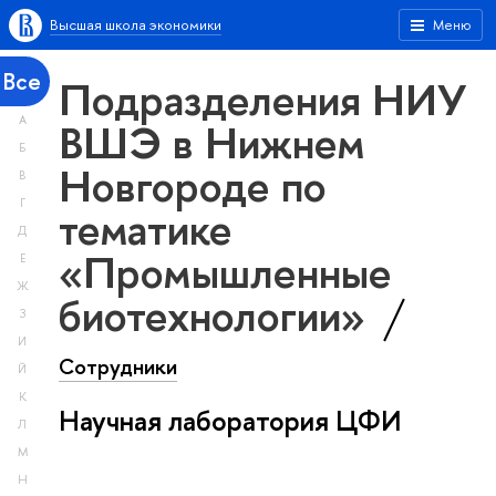
Высшая школа экономики
Меню
Все
Подразделения НИУ
А
ВШЭ в Нижнем
Б
Новгороде по
В
Г
тематике
Д
«Промышленные
Е
Ж
биотехнологии»
З
И
Сотрудники
Й
К
Научная лаборатория ЦФИ
Л
М
Н