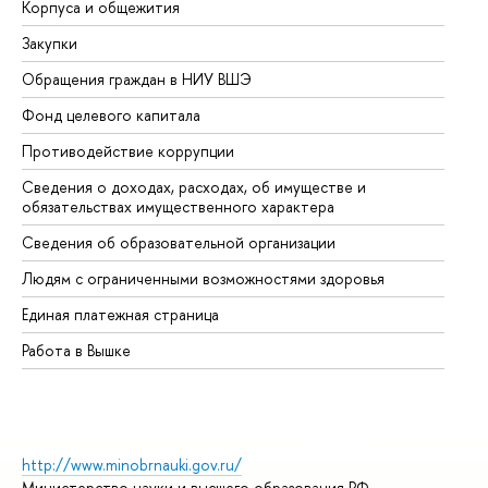
Корпуса и общежития
Вы
Закупки
Пр
Обращения граждан в НИУ ВШЭ
Ас
Фонд целевого капитала
До
Противодействие коррупции
Це
Сведения о доходах, расходах, об имуществе и
Би
обязательствах имущественного характера
Об
Сведения об образовательной организации
Об
Людям с ограниченными возможностями здоровья
Единая платежная страница
Работа в Вышке
http://www.minobrnauki.gov.ru/
Министерство науки и высшего образования РФ