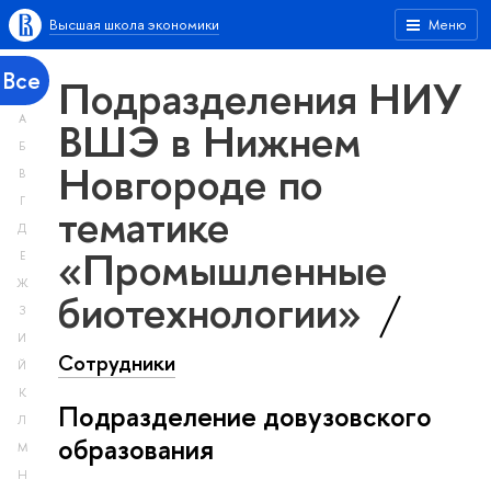
Высшая школа экономики
Меню
Все
Подразделения НИУ
А
ВШЭ в Нижнем
Б
Новгороде по
В
Г
тематике
Д
«Промышленные
Е
Ж
биотехнологии»
З
И
Сотрудники
Й
К
Подразделение довузовского
Л
образования
М
Н