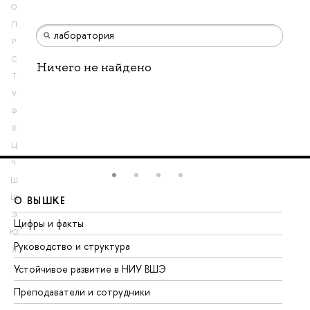
О
П
Р
С
Ничего не найдено
Т
У
Ф
Х
Ц
Ч
Ш
Щ
О ВЫШКЕ
О
Э
Цифры и факты
Ли
Ю
Руководство и структура
До
Я
Устойчивое развитие в НИУ ВШЭ
Ол
Преподаватели и сотрудники
Пр