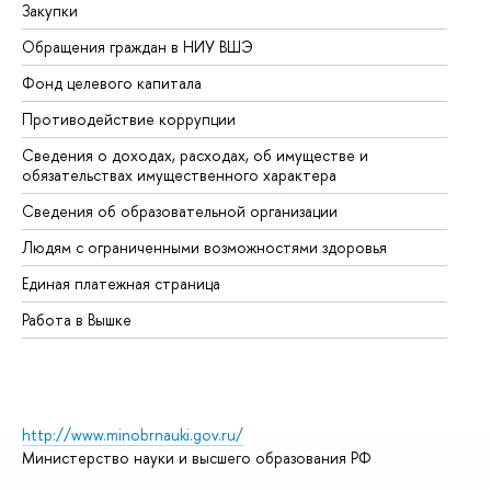
Закупки
Пр
Обращения граждан в НИУ ВШЭ
Ас
Фонд целевого капитала
До
Противодействие коррупции
Це
Сведения о доходах, расходах, об имуществе и
Би
обязательствах имущественного характера
Об
Сведения об образовательной организации
Об
Людям с ограниченными возможностями здоровья
Единая платежная страница
Работа в Вышке
http://www.minobrnauki.gov.ru/
Министерство науки и высшего образования РФ