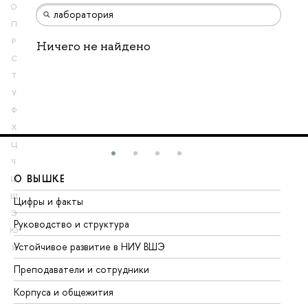
О
П
Р
Ничего не найдено
С
Т
У
Ф
Х
Ц
Ч
О ВЫШКЕ
О
Ш
Щ
Цифры и факты
Ли
Э
Руководство и структура
До
Ю
Устойчивое развитие в НИУ ВШЭ
Ол
Я
Преподаватели и сотрудники
Пр
Корпуса и общежития
Вы