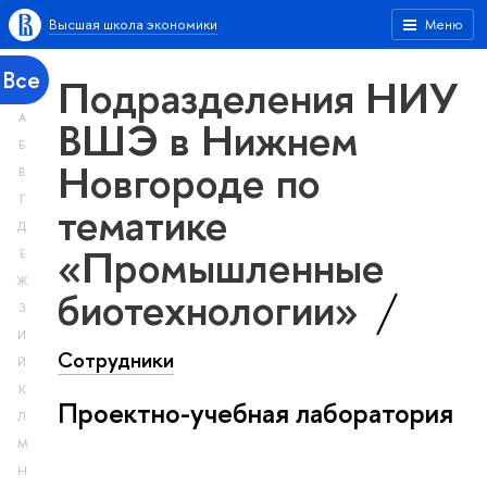
Высшая школа экономики
Меню
Все
Подразделения НИУ
А
ВШЭ в Нижнем
Б
Новгороде по
В
Г
тематике
Д
«Промышленные
Е
Ж
биотехнологии»
З
И
Сотрудники
Й
К
Проектно-учебная лаборатория
Л
М
Н