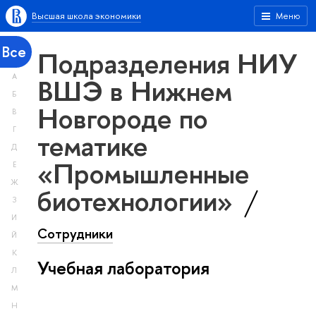
Высшая школа экономики
Меню
Все
Подразделения НИУ
А
ВШЭ в Нижнем
Б
Новгороде по
В
Г
тематике
Д
«Промышленные
Е
Ж
биотехнологии»
З
И
Сотрудники
Й
К
Учебная лаборатория
Л
М
Н