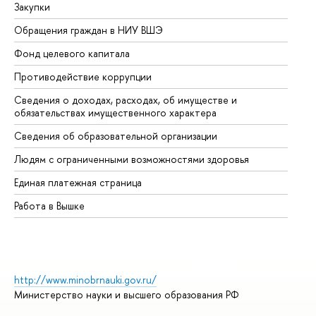
Закупки
Пр
Обращения граждан в НИУ ВШЭ
Ас
Фонд целевого капитала
До
Противодействие коррупции
Це
Сведения о доходах, расходах, об имуществе и
Би
обязательствах имущественного характера
Об
Сведения об образовательной организации
Об
Людям с ограниченными возможностями здоровья
Единая платежная страница
Работа в Вышке
http://www.minobrnauki.gov.ru/
Министерство науки и высшего образования РФ