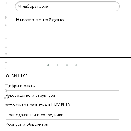
О
П
Р
Ничего не найдено
С
Т
У
Ф
Х
Ц
Ч
О ВЫШКЕ
О
Ш
Щ
Цифры и факты
Ли
Э
Руководство и структура
До
Ю
Устойчивое развитие в НИУ ВШЭ
Ол
Я
Преподаватели и сотрудники
Пр
Корпуса и общежития
Вы