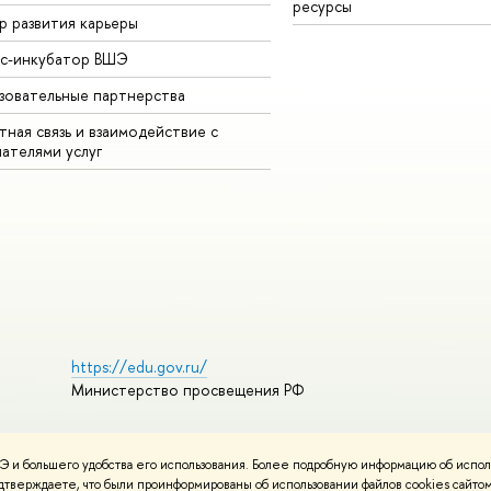
ресурсы
р развития карьеры
ес-инкубатор ВШЭ
зовательные партнерства
ная связь и взаимодействие с
чателями услуг
https://edu.gov.ru/
Министерство просвещения РФ
 и большего удобства его использования. Более подробную информацию об испол
пользования материалов
Политика конфиденциальности
подтверждаете, что были проинформированы об использовании файлов cookies сай