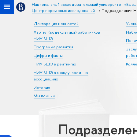
Национальный исследовательский университет «Высш
Центр передовых исследований
Подразделения Н
Декларация ценностей
Учен
Хартия (кодекс этики) работников
Набл
НИУ ВШЭ
Попеч
Программа развития
Засл
Цифры и факты
рабо
НИУ ВШЭ в рейтингах
Колл
НИУ ВШЭ в международных
ассоциациях
История
Мы помним
Подразделе