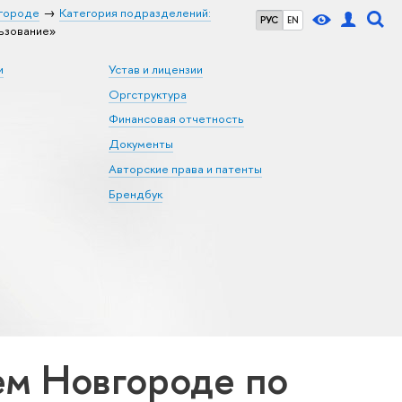
городе
Категория подразделений:
РУС
EN
ьзование»
и
Устав и лицензии
Оргструктура
Финансовая отчетность
Документы
Авторские права и патенты
Брендбук
м Новгороде по