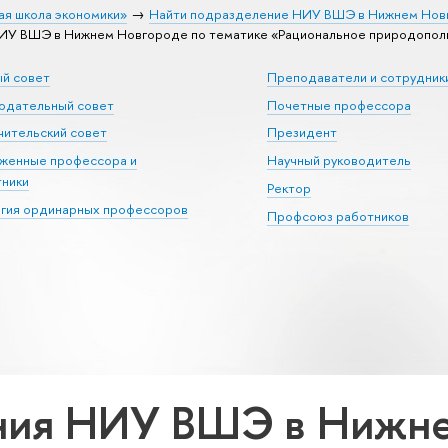
ая школа экономики»
Найти подразделение НИУ ВШЭ в Нижнем Нов
ИУ ВШЭ в Нижнем Новгороде по тематике «Рациональное природопол
ый совет
Преподаватели и сотрудник
юдательный совет
Почетные профессора
ительский совет
Президент
уженные профессора и
Научный руководитель
тники
Ректор
егия ординарных профессоров
Профсоюз работников
ния НИУ ВШЭ в Нижне