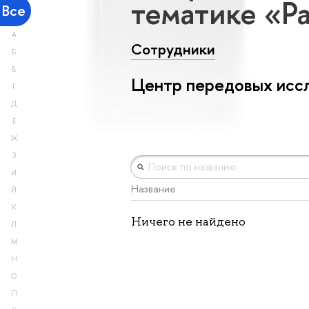
тематике «Р
Все
А
Сотрудники
Б
В
Центр передовых исс
Г
Д
Е
Ж
З
И
Название
Й
К
Ничего не найдено
Л
М
Н
О
П