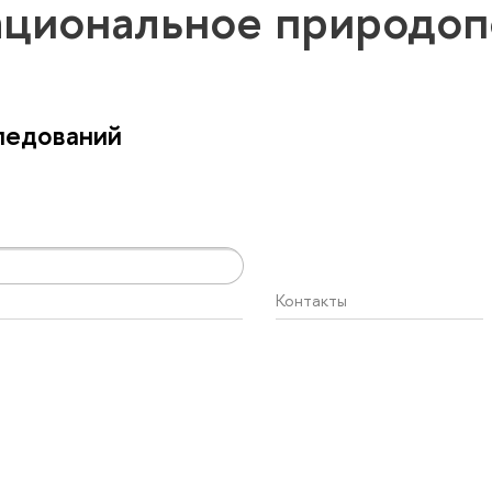
ациональное природо
ледований
Контакты