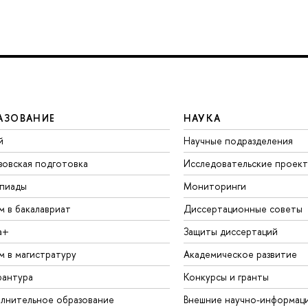
АЗОВАНИЕ
НАУКА
й
Научные подразделения
зовская подготовка
Исследовательские проек
пиады
Мониторинги
м в бакалавриат
Диссертационные советы
а+
Защиты диссертаций
м в магистратуру
Академическое развитие
рантура
Конкурсы и гранты
лнительное образование
Внешние научно-информац