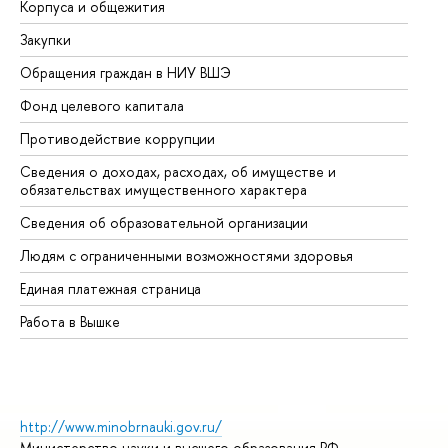
Корпуса и общежития
Вы
Закупки
Пр
Обращения граждан в НИУ ВШЭ
Ас
Фонд целевого капитала
До
Противодействие коррупции
Це
Сведения о доходах, расходах, об имуществе и
Би
обязательствах имущественного характера
Об
Сведения об образовательной организации
Об
Людям с ограниченными возможностями здоровья
Единая платежная страница
Работа в Вышке
http://www.minobrnauki.gov.ru/
Министерство науки и высшего образования РФ