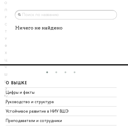
О
П
Р
С
Ничего не найдено
Т
У
Ф
Х
Ц
Ч
Ш
Щ
О ВЫШКЕ
О
Э
Цифры и факты
Ли
Ю
Руководство и структура
До
Я
Устойчивое развитие в НИУ ВШЭ
Ол
Преподаватели и сотрудники
Пр