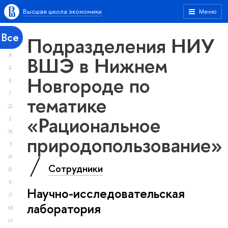
Высшая школа экономики
Меню
Все
Подразделения НИУ
А
ВШЭ в Нижнем
Б
Новгороде по
В
Г
тематике
Д
«Рациональное
Е
Ж
природопользование»
З
И
Сотрудники
Й
К
Научно-исследовательская
Л
лаборатория
М
Н