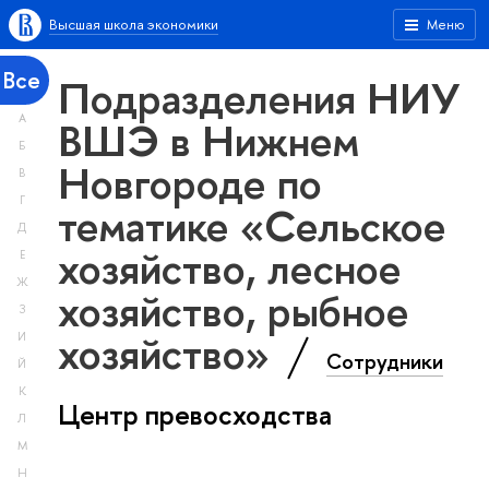
Высшая школа экономики
Меню
Все
Подразделения НИУ
А
ВШЭ в Нижнем
Б
Новгороде по
В
Г
тематике «Сельское
Д
хозяйство, лесное
Е
Ж
хозяйство, рыбное
З
хозяйство»
И
Сотрудники
Й
К
Центр превосходства
Л
М
Н