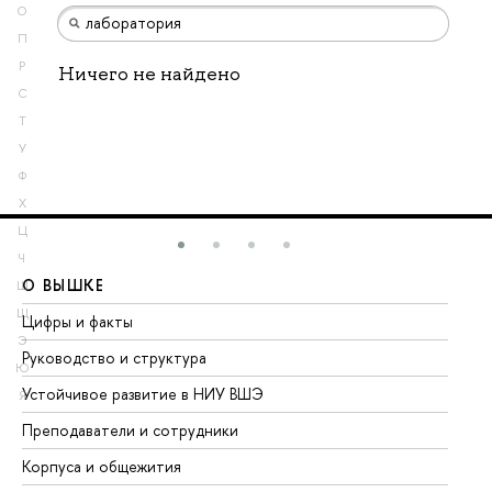
О
П
Р
Ничего не найдено
С
Т
У
Ф
Х
Ц
Ч
О ВЫШКЕ
О
Ш
Щ
Цифры и факты
Ли
Э
Руководство и структура
До
Ю
Устойчивое развитие в НИУ ВШЭ
Ол
Я
Преподаватели и сотрудники
Пр
Корпуса и общежития
Вы