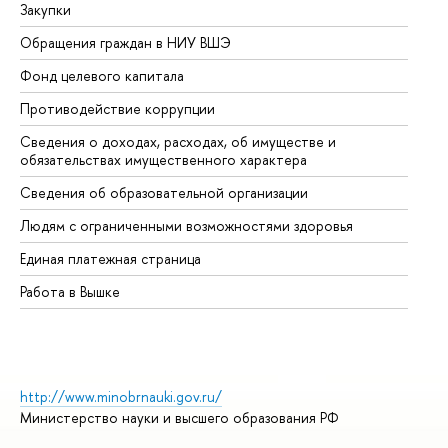
Закупки
Пр
Обращения граждан в НИУ ВШЭ
Ас
Фонд целевого капитала
До
Противодействие коррупции
Це
Сведения о доходах, расходах, об имуществе и
Би
обязательствах имущественного характера
Об
Сведения об образовательной организации
Об
Людям с ограниченными возможностями здоровья
Единая платежная страница
Работа в Вышке
http://www.minobrnauki.gov.ru/
Министерство науки и высшего образования РФ