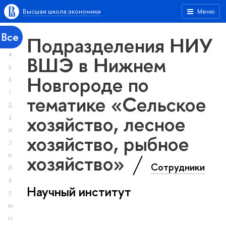
Высшая школа экономики
Меню
Все
Подразделения НИУ
А
ВШЭ в Нижнем
Б
Новгороде по
В
Г
тематике «Сельское
Д
хозяйство, лесное
Е
Ж
хозяйство, рыбное
З
хозяйство»
И
Сотрудники
Й
К
Научный институт
Л
М
Н