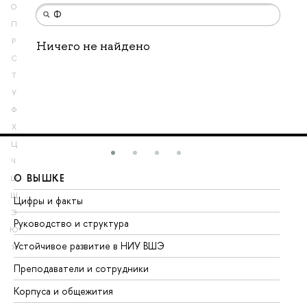
О
П
Р
Ничего не найдено
С
Т
У
Ф
Х
Ц
Ч
О ВЫШКЕ
О
Ш
Щ
Цифры и факты
Ли
Э
Руководство и структура
До
Ю
Устойчивое развитие в НИУ ВШЭ
Ол
Я
Преподаватели и сотрудники
Пр
Корпуса и общежития
Вы