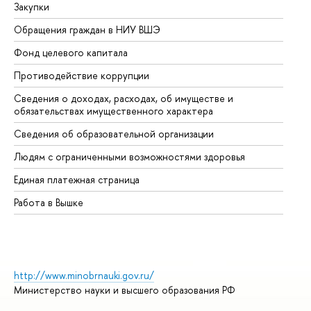
Закупки
Пр
Обращения граждан в НИУ ВШЭ
Ас
Фонд целевого капитала
До
Противодействие коррупции
Це
Сведения о доходах, расходах, об имуществе и
Би
обязательствах имущественного характера
Об
Сведения об образовательной организации
Об
Людям с ограниченными возможностями здоровья
Единая платежная страница
Работа в Вышке
http://www.minobrnauki.gov.ru/
Министерство науки и высшего образования РФ