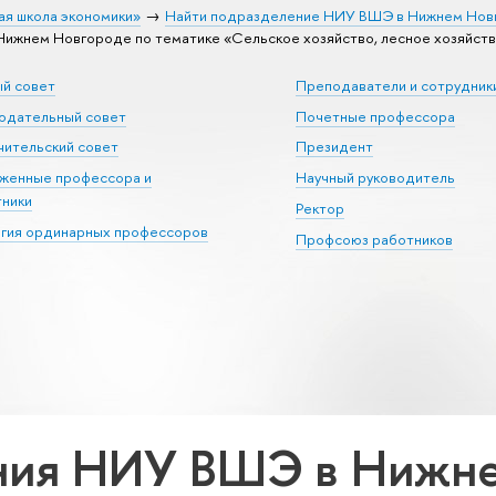
ая школа экономики»
Найти подразделение НИУ ВШЭ в Нижнем Нов
жнем Новгороде по тематике «Сельское хозяйство, лесное хозяйств
ый совет
Преподаватели и сотрудник
юдательный совет
Почетные профессора
ительский совет
Президент
уженные профессора и
Научный руководитель
тники
Ректор
егия ординарных профессоров
Профсоюз работников
ния НИУ ВШЭ в Нижне