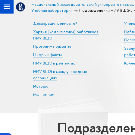
Национальный исследовательский университет «Высш
Учебная лаборатория
Подразделения НИУ ВШЭ в Ни
Декларация ценностей
Учен
Хартия (кодекс этики) работников
Набл
НИУ ВШЭ
Попеч
Программа развития
Засл
Цифры и факты
рабо
НИУ ВШЭ в рейтингах
Колл
НИУ ВШЭ в международных
ассоциациях
История
Мы помним
Подразделе