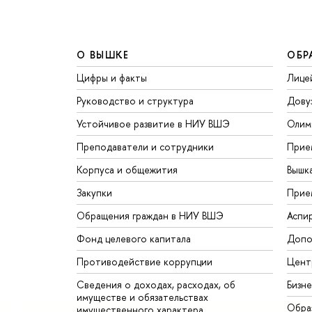
О ВЫШКЕ
ОБР
Цифры и факты
Лице
Руководство и структура
Дову
Устойчивое развитие в НИУ ВШЭ
Олим
Преподаватели и сотрудники
Прие
Корпуса и общежития
Вышк
Закупки
Прие
Обращения граждан в НИУ ВШЭ
Аспи
Фонд целевого капитала
Допо
Противодействие коррупции
Цент
Сведения о доходах, расходах, об
Бизн
имуществе и обязательствах
Обра
имущественного характера