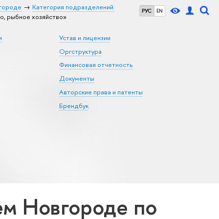
городе
Категория подразделений:
РУС
EN
о, рыбное хозяйство»
и
Устав и лицензии
Оргструктура
Финансовая отчетность
Документы
Авторские права и патенты
Брендбук
м Новгороде по