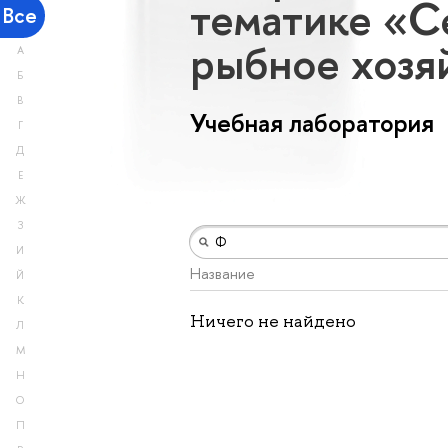
тематике «Се
Все
рыбное хозя
А
Б
В
Учебная лаборатория
Г
Д
Е
Ж
З
И
Название
Й
К
Ничего не найдено
Л
М
Н
О
П