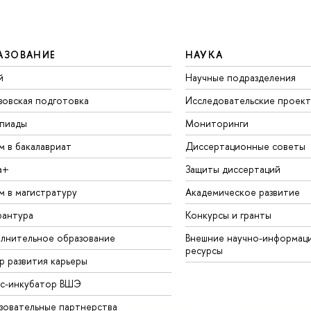
АЗОВАНИЕ
НАУКА
й
Научные подразделения
зовская подготовка
Исследовательские проек
пиады
Мониторинги
м в бакалавриат
Диссертационные советы
а+
Защиты диссертаций
м в магистратуру
Академическое развитие
рантура
Конкурсы и гранты
лнительное образование
Внешние научно-информац
ресурсы
р развития карьеры
ес-инкубатор ВШЭ
зовательные партнерства