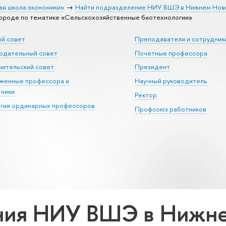
ая школа экономики»
Найти подразделение НИУ ВШЭ в Нижнем Нов
роде по тематике «Сельскохозяйственные биотехнологии»
ый совет
Преподаватели и сотрудник
юдательный совет
Почетные профессора
ительский совет
Президент
уженные профессора и
Научный руководитель
тники
Ректор
егия ординарных профессоров
Профсоюз работников
ния НИУ ВШЭ в Нижне