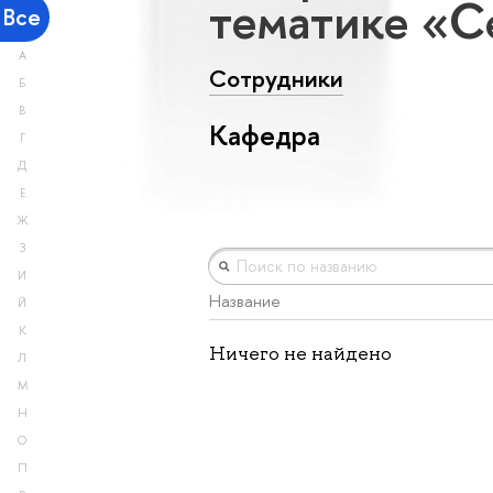
тематике «С
Все
А
Сотрудники
Б
В
Кафедра
Г
Д
Е
Ж
З
И
Название
Й
К
Ничего не найдено
Л
М
Н
О
П