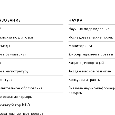
АЗОВАНИЕ
НАУКА
й
Научные подразделения
зовская подготовка
Исследовательские проек
пиады
Мониторинги
м в бакалавриат
Диссертационные советы
а+
Защиты диссертаций
м в магистратуру
Академическое развитие
рантура
Конкурсы и гранты
лнительное образование
Внешние научно-информац
ресурсы
р развития карьеры
ес-инкубатор ВШЭ
зовательные партнерства