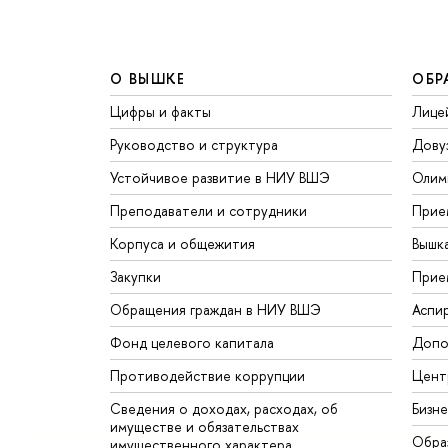
О ВЫШКЕ
ОБР
Цифры и факты
Лице
Руководство и структура
Дову
Устойчивое развитие в НИУ ВШЭ
Олим
Преподаватели и сотрудники
Прие
Корпуса и общежития
Вышк
Закупки
Прие
Обращения граждан в НИУ ВШЭ
Аспи
Фонд целевого капитала
Допо
Противодействие коррупции
Цент
Сведения о доходах, расходах, об
Бизн
имуществе и обязательствах
Обра
имущественного характера