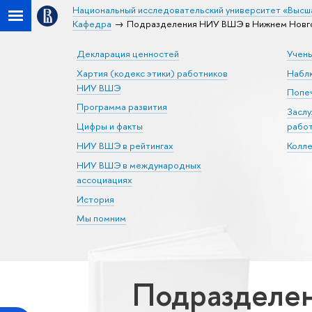
Национальный исследовательский университет «Высш
Кафедра
Подразделения НИУ ВШЭ в Нижнем Новго
Декларация ценностей
Учен
Хартия (кодекс этики) работников
Набл
НИУ ВШЭ
Попеч
Программа развития
Засл
Цифры и факты
рабо
НИУ ВШЭ в рейтингах
Колл
НИУ ВШЭ в международных
ассоциациях
История
Мы помним
Подразделе