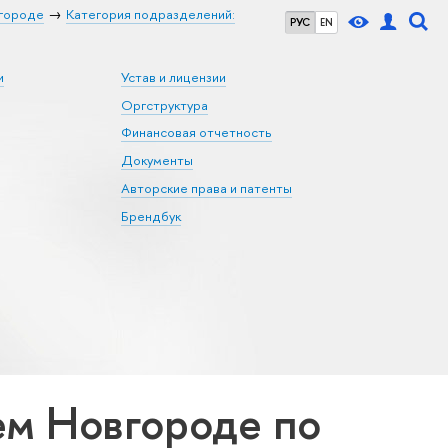
городе
Категория подразделений:
РУС
EN
и
Устав и лицензии
Оргструктура
Финансовая отчетность
Документы
Авторские права и патенты
Брендбук
м Новгороде по