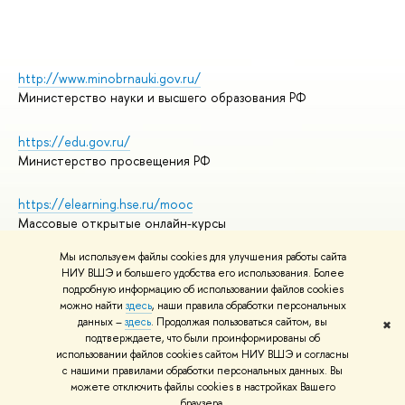
http://www.minobrnauki.gov.ru/
Министерство науки и высшего образования РФ
https://edu.gov.ru/
Министерство просвещения РФ
https://elearning.hse.ru/mooc
Массовые открытые онлайн-курсы
Мы используем файлы cookies для улучшения работы сайта
НИУ ВШЭ и большего удобства его использования. Более
подробную информацию об использовании файлов cookies
© НИУ ВШЭ 1993–2026
Адреса и контакты
можно найти
здесь
, наши правила обработки персональных
Условия использования материалов
данных –
здесь
. Продолжая пользоваться сайтом, вы
✖
подтверждаете, что были проинформированы об
Политика конфиденциальности
использовании файлов cookies сайтом НИУ ВШЭ и согласны
Правила применения рекомендательных технологий в НИУ ВШЭ
с нашими правилами обработки персональных данных. Вы
Карта сайта
можете отключить файлы cookies в настройках Вашего
браузера.