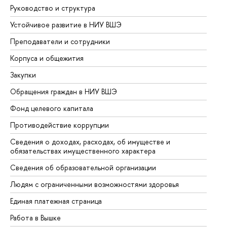
Руководство и структура
До
Устойчивое развитие в НИУ ВШЭ
Ол
Преподаватели и сотрудники
Пр
Корпуса и общежития
Вы
Закупки
Пр
Обращения граждан в НИУ ВШЭ
Ас
Фонд целевого капитала
До
Противодействие коррупции
Це
Сведения о доходах, расходах, об имуществе и
Би
обязательствах имущественного характера
Об
Сведения об образовательной организации
Об
Людям с ограниченными возможностями здоровья
Единая платежная страница
Работа в Вышке