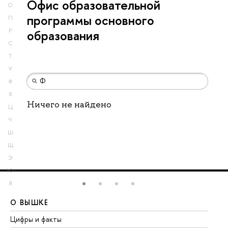
Офис образовательной
О
программы основного
П
Р
образования
С
Т
У
Ф
Х
Ничего не найдено
Ц
Ч
Ш
Щ
Э
Ю
Я
О ВЫШКЕ
О
Цифры и факты
Ли