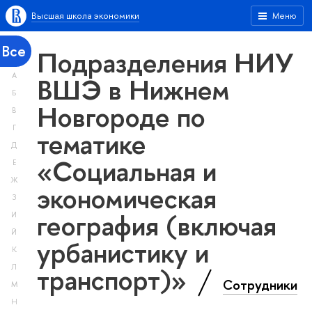
Высшая школа экономики
Меню
Все
Подразделения НИУ
А
ВШЭ в Нижнем
Б
Новгороде по
В
Г
тематике
Д
«Социальная и
Е
Ж
экономическая
З
география (включая
И
Й
урбанистику и
К
транспорт)»
Л
Сотрудники
М
Н