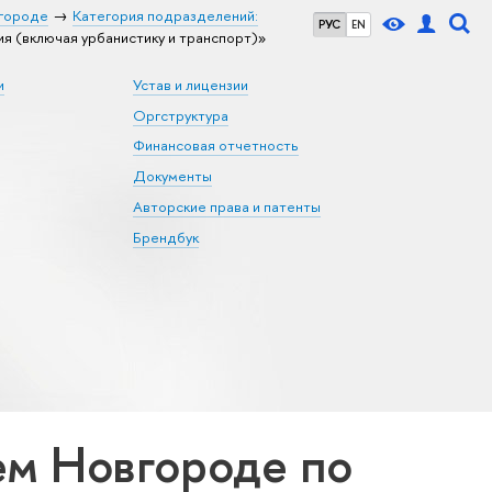
городе
Категория подразделений:
РУС
EN
 (включая урбанистику и транспорт)»
и
Устав и лицензии
Оргструктура
Финансовая отчетность
Документы
Авторские права и патенты
Брендбук
м Новгороде по