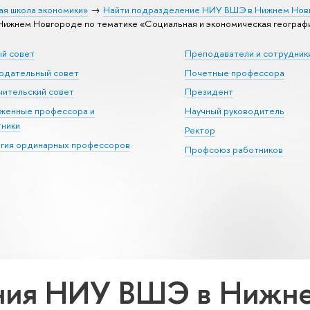
ая школа экономики»
Найти подразделение НИУ ВШЭ в Нижнем Нов
жнем Новгороде по тематике «Социальная и экономическая география
ый совет
Преподаватели и сотрудник
юдательный совет
Почетные профессора
ительский совет
Президент
уженные профессора и
Научный руководитель
тники
Ректор
егия ординарных профессоров
Профсоюз работников
ния НИУ ВШЭ в Нижне