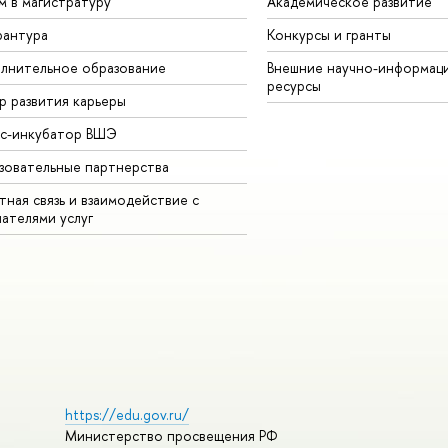
м в магистратуру
Академическое развитие
рантура
Конкурсы и гранты
лнительное образование
Внешние научно-информац
ресурсы
р развития карьеры
ес-инкубатор ВШЭ
зовательные партнерства
ная связь и взаимодействие с
чателями услуг
https://edu.gov.ru/
Министерство просвещения РФ