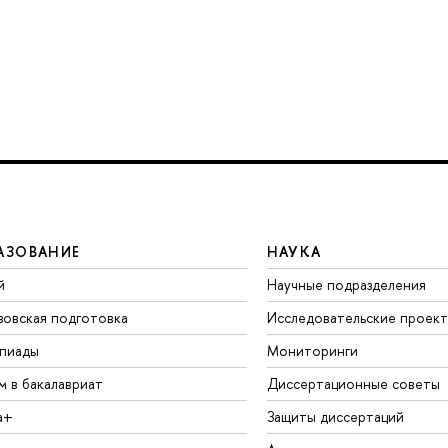
АЗОВАНИЕ
НАУКА
й
Научные подразделения
зовская подготовка
Исследовательские проек
пиады
Мониторинги
м в бакалавриат
Диссертационные советы
а+
Защиты диссертаций