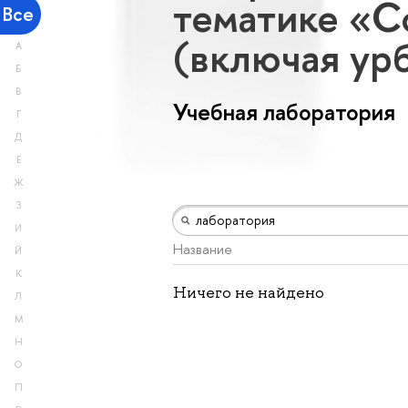
тематике «С
Все
(включая ур
А
Б
В
Учебная лаборатория
Г
Д
Е
Ж
З
И
Название
Й
К
Ничего не найдено
Л
М
Н
О
П