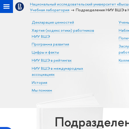
Национальный исследовательский университет «Высш
Учебная лаборатория
Подразделения НИУ ВШЭ в Ни
Декларация ценностей
Учен
Хартия (кодекс этики) работников
Набл
НИУ ВШЭ
Попеч
Программа развития
Засл
Цифры и факты
рабо
НИУ ВШЭ в рейтингах
Колл
НИУ ВШЭ в международных
ассоциациях
История
Мы помним
Подразделе