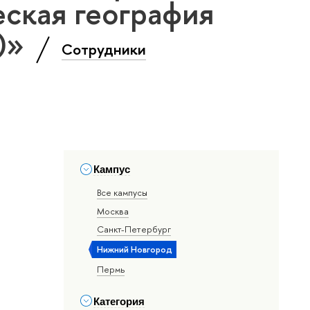
ская география
т)»
Сотрудники
Кампус
Все кампусы
Москва
Санкт-Петербург
Нижний Новгород
Пермь
Категория