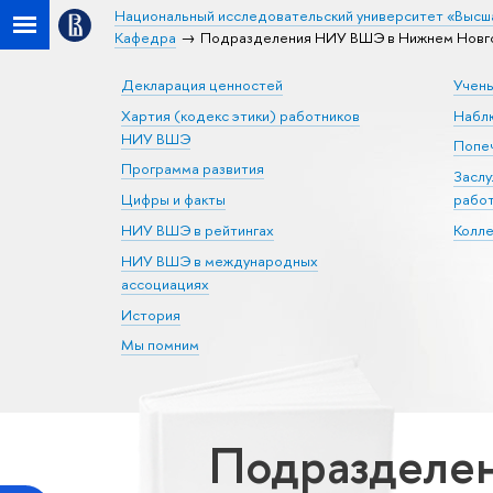
Национальный исследовательский университет «Высш
Кафедра
Подразделения НИУ ВШЭ в Нижнем Новго
Декларация ценностей
Учен
Хартия (кодекс этики) работников
Набл
НИУ ВШЭ
Попеч
Программа развития
Засл
Цифры и факты
рабо
НИУ ВШЭ в рейтингах
Колл
НИУ ВШЭ в международных
ассоциациях
История
Мы помним
Подразделе