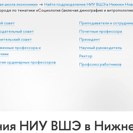
ая школа экономики»
Найти подразделение НИУ ВШЭ в Нижнем Нов
роде по тематике «Социология (включая демографию и антропологию
ый совет
Преподаватели и сотрудник
юдательный совет
Почетные профессора
ительский совет
Президент
уженные профессора и
Научный руководитель
тники
Ректор
егия ординарных профессоров
Профсоюз работников
ния НИУ ВШЭ в Нижне