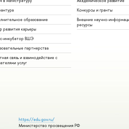
м в магистратуру
Академическое развитие
рантура
Конкурсы и гранты
лнительное образование
Внешние научно-информац
ресурсы
р развития карьеры
ес-инкубатор ВШЭ
зовательные партнерства
ная связь и взаимодействие с
чателями услуг
https://edu.gov.ru/
Министерство просвещения РФ