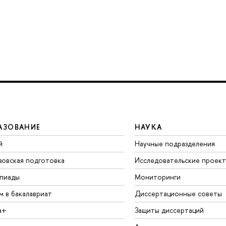
АЗОВАНИЕ
НАУКА
й
Научные подразделения
зовская подготовка
Исследовательские проек
пиады
Мониторинги
м в бакалавриат
Диссертационные советы
а+
Защиты диссертаций