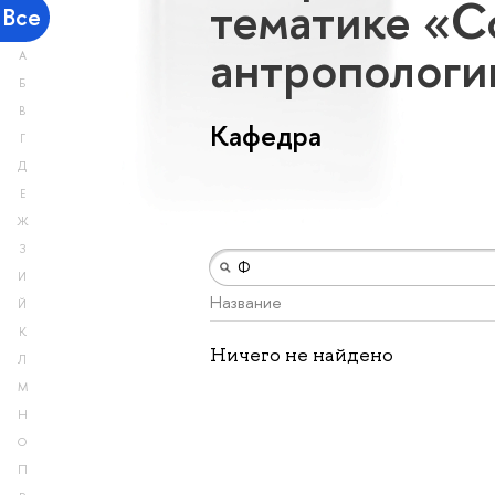
тематике «С
Все
антрополог
А
Б
В
Кафедра
Г
Д
Е
Ж
З
И
Название
Й
К
Ничего не найдено
Л
М
Н
О
П