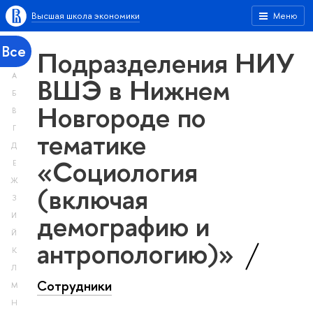
Высшая школа экономики
Меню
Все
Подразделения НИУ
А
ВШЭ в Нижнем
Б
Новгороде по
В
Г
тематике
Д
«Социология
Е
Ж
(включая
З
демографию и
И
Й
антропологию)»
К
Л
Сотрудники
М
Н