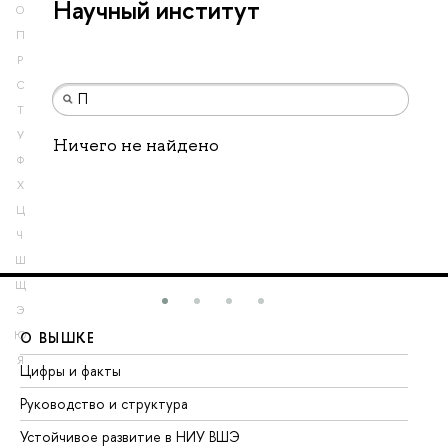
Научный институт
О
П
Р
С
Т
У
Ничего не найдено
Ф
Х
Ц
Ч
Ш
Щ
Э
Ю
О ВЫШКЕ
О
Я
Цифры и факты
Ли
Руководство и структура
До
Устойчивое развитие в НИУ ВШЭ
Ол