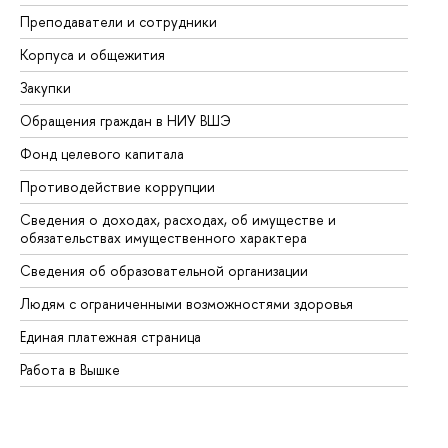
Преподаватели и сотрудники
Пр
Корпуса и общежития
Вы
Закупки
Пр
Обращения граждан в НИУ ВШЭ
Ас
Фонд целевого капитала
До
Противодействие коррупции
Це
Сведения о доходах, расходах, об имуществе и
Би
обязательствах имущественного характера
Об
Сведения об образовательной организации
Об
Людям с ограниченными возможностями здоровья
Единая платежная страница
Работа в Вышке