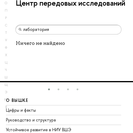
Центр передовых исследований
О
П
Р
С
Т
У
Ничего не найдено
Ф
Х
Ц
Ч
Ш
Щ
Э
Ю
О ВЫШКЕ
О
Я
Цифры и факты
Ли
Руководство и структура
До
Устойчивое развитие в НИУ ВШЭ
Ол