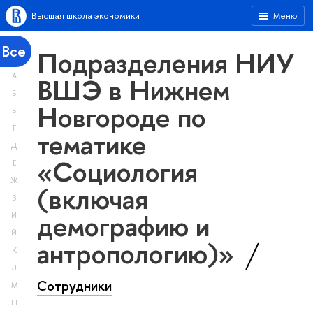
Высшая школа экономики
Меню
Все
Подразделения НИУ
А
ВШЭ в Нижнем
Б
Новгороде по
В
Г
тематике
Д
«Социология
Е
Ж
(включая
З
демографию и
И
Й
антропологию)»
К
Л
Сотрудники
М
Н