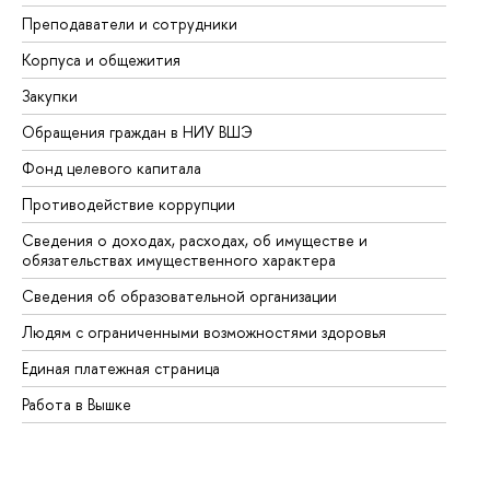
Преподаватели и сотрудники
Пр
Корпуса и общежития
Вы
Закупки
Пр
Обращения граждан в НИУ ВШЭ
Ас
Фонд целевого капитала
До
Противодействие коррупции
Це
Сведения о доходах, расходах, об имуществе и
Би
обязательствах имущественного характера
Об
Сведения об образовательной организации
Об
Людям с ограниченными возможностями здоровья
Единая платежная страница
Работа в Вышке