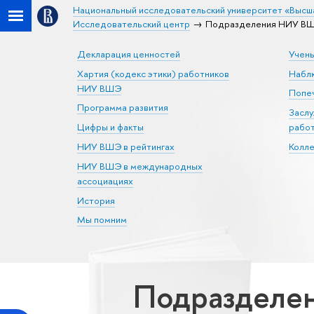
Национальный исследовательский университет «Высш
Исследовательский центр
Подразделения НИУ ВШЭ
Декларация ценностей
Учен
Хартия (кодекс этики) работников
Набл
НИУ ВШЭ
Попеч
Программа развития
Засл
Цифры и факты
рабо
НИУ ВШЭ в рейтингах
Колл
НИУ ВШЭ в международных
ассоциациях
История
Мы помним
Подразделе