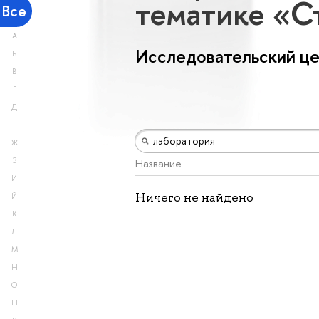
тематике «С
Все
А
Исследовательский ц
Б
В
Г
Д
Е
Ж
З
Название
И
Ничего не найдено
Й
К
Л
М
Н
О
П