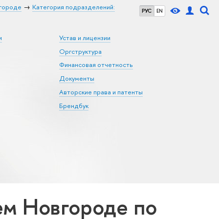
городе
Категория подразделений:
РУС
EN
и
Устав и лицензии
Оргструктура
Финансовая отчетность
Документы
Авторские права и патенты
Брендбук
м Новгороде по