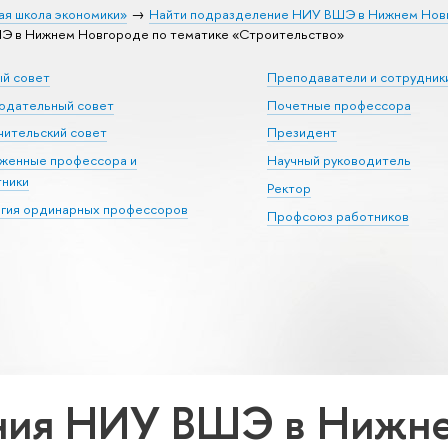
ая школа экономики»
Найти подразделение НИУ ВШЭ в Нижнем Нов
 в Нижнем Новгороде по тематике «Строительство»
ый совет
Преподаватели и сотрудник
юдательный совет
Почетные профессора
ительский совет
Президент
уженные профессора и
Научный руководитель
тники
Ректор
егия ординарных профессоров
Профсоюз работников
ния НИУ ВШЭ в Нижне