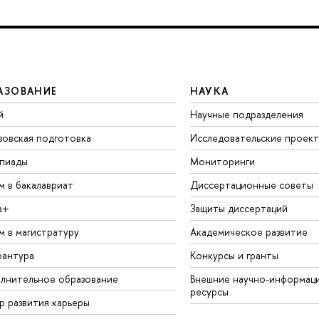
АЗОВАНИЕ
НАУКА
й
Научные подразделения
зовская подготовка
Исследовательские проек
пиады
Мониторинги
м в бакалавриат
Диссертационные советы
а+
Защиты диссертаций
м в магистратуру
Академическое развитие
рантура
Конкурсы и гранты
лнительное образование
Внешние научно-информац
ресурсы
р развития карьеры