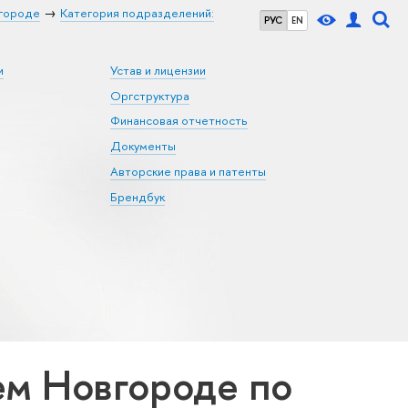
городе
Категория подразделений:
РУС
EN
и
Устав и лицензии
Оргструктура
Финансовая отчетность
Документы
Авторские права и патенты
Брендбук
м Новгороде по