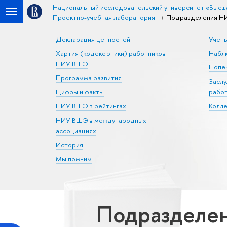
Национальный исследовательский университет «Высш
Проектно-учебная лаборатория
Подразделения НИ
Декларация ценностей
Учен
Хартия (кодекс этики) работников
Набл
НИУ ВШЭ
Попеч
Программа развития
Засл
Цифры и факты
рабо
НИУ ВШЭ в рейтингах
Колл
НИУ ВШЭ в международных
ассоциациях
История
Мы помним
Подразделе