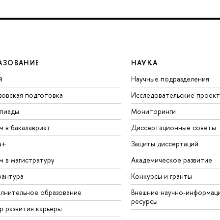
АЗОВАНИЕ
НАУКА
й
Научные подразделения
зовская подготовка
Исследовательские проек
пиады
Мониторинги
м в бакалавриат
Диссертационные советы
а+
Защиты диссертаций
м в магистратуру
Академическое развитие
рантура
Конкурсы и гранты
лнительное образование
Внешние научно-информац
ресурсы
р развития карьеры