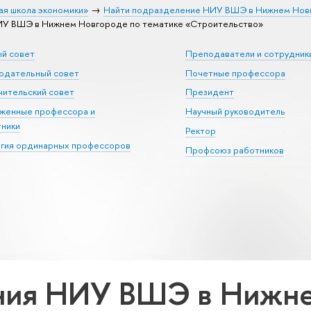
ая школа экономики»
Найти подразделение НИУ ВШЭ в Нижнем Нов
У ВШЭ в Нижнем Новгороде по тематике «Строительство»
ый совет
Преподаватели и сотрудник
юдательный совет
Почетные профессора
ительский совет
Президент
уженные профессора и
Научный руководитель
тники
Ректор
егия ординарных профессоров
Профсоюз работников
ния НИУ ВШЭ в Нижне