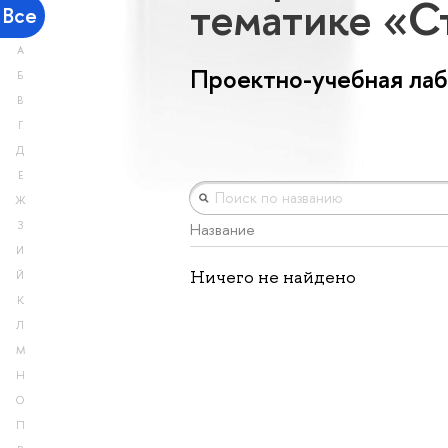
тематике «С
Все
А
Проектно-учебная ла
Б
В
Г
Д
Е
Ж
З
Название
И
Ничего не найдено
Й
К
Л
М
Н
О
П