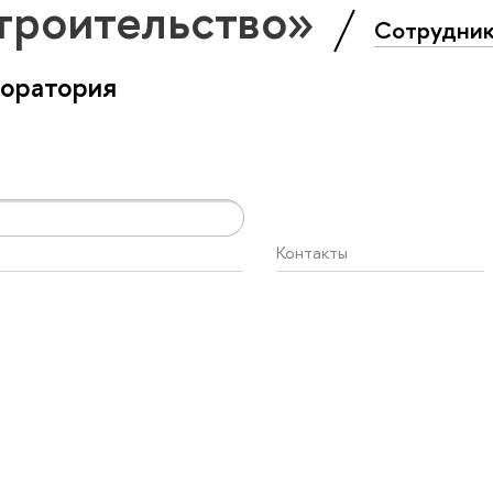
троительство»
Сотрудни
боратория
Контакты