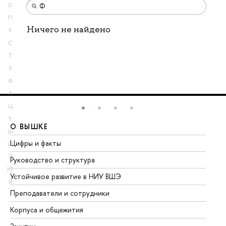
О
П
Ничего не найдено
Р
С
Т
У
Ф
Х
Ц
Ч
О ВЫШКЕ
О
Ш
Цифры и факты
Ли
Щ
Э
Руководство и структура
До
Ю
Устойчивое развитие в НИУ ВШЭ
Ол
Я
Преподаватели и сотрудники
Пр
Корпуса и общежития
Вы