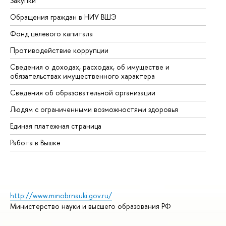
Закупки
Пр
Обращения граждан в НИУ ВШЭ
Ас
Фонд целевого капитала
До
Противодействие коррупции
Це
Сведения о доходах, расходах, об имуществе и
Би
обязательствах имущественного характера
Об
Сведения об образовательной организации
Об
Людям с ограниченными возможностями здоровья
Единая платежная страница
Работа в Вышке
http://www.minobrnauki.gov.ru/
Министерство науки и высшего образования РФ