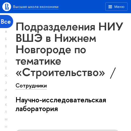
Высшая школа экономики
Меню
Все
Подразделения НИУ
А
ВШЭ в Нижнем
Б
Новгороде по
В
Г
тематике
Д
«Строительство»
Е
Ж
З
Сотрудники
И
Научно-исследовательская
Й
К
лаборатория
Л
М
Н