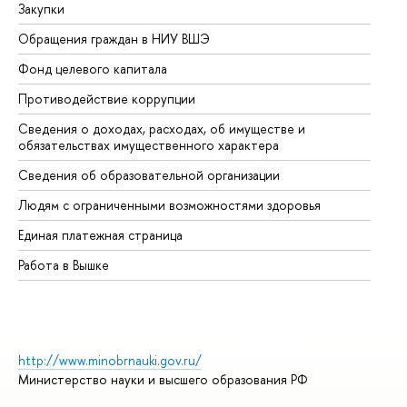
Закупки
Пр
Обращения граждан в НИУ ВШЭ
Ас
Фонд целевого капитала
До
Противодействие коррупции
Це
Сведения о доходах, расходах, об имуществе и
Би
обязательствах имущественного характера
Об
Сведения об образовательной организации
Об
Людям с ограниченными возможностями здоровья
Единая платежная страница
Работа в Вышке
http://www.minobrnauki.gov.ru/
Министерство науки и высшего образования РФ