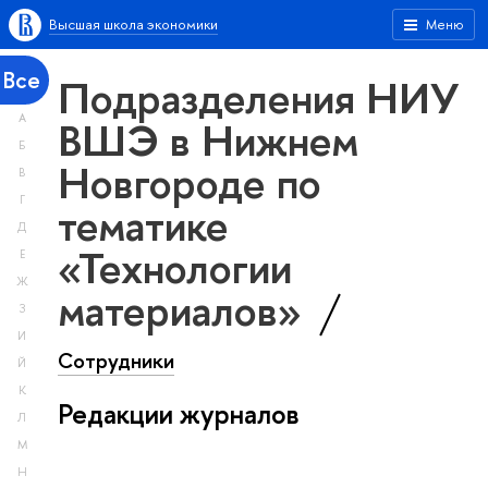
Высшая школа экономики
Меню
Все
Подразделения НИУ
А
ВШЭ в Нижнем
Б
Новгороде по
В
Г
тематике
Д
«Технологии
Е
Ж
материалов»
З
И
Сотрудники
Й
К
Редакции журналов
Л
М
Н