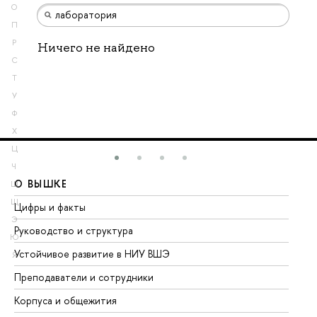
О
П
Р
Ничего не найдено
С
Т
У
Ф
Х
Ц
Ч
О ВЫШКЕ
О
Ш
Щ
Цифры и факты
Ли
Э
Руководство и структура
До
Ю
Устойчивое развитие в НИУ ВШЭ
Ол
Я
Преподаватели и сотрудники
Пр
Корпуса и общежития
Вы