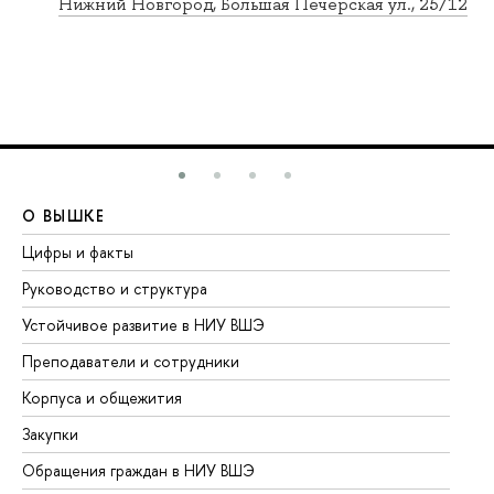
Нижний Новгород, Большая Печерская ул., 25/12
О ВЫШКЕ
О
Цифры и факты
Ли
Руководство и структура
До
Устойчивое развитие в НИУ ВШЭ
Ол
Преподаватели и сотрудники
Пр
Корпуса и общежития
Вы
Закупки
Пр
Обращения граждан в НИУ ВШЭ
Ас