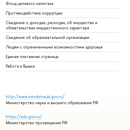
Фонд целевого капитала
До
Противодействие коррупции
Це
Сведения о доходах, расходах, об имуществе и
Би
обязательствах имущественного характера
Об
Сведения об образовательной организации
Об
Людям с ограниченными возможностями здоровья
Единая платежная страница
Работа в Вышке
http://www.minobrnauki.gov.ru/
Министерство науки и высшего образования РФ
https://edu.gov.ru/
Министерство просвещения РФ