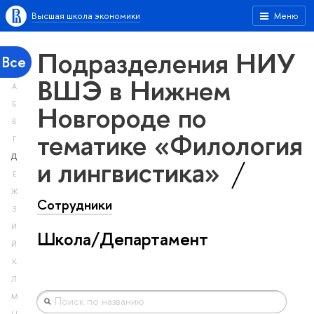
Высшая школа экономики
Меню
Подразделения НИУ
Все
ВШЭ в Нижнем
А
Новгороде по
Б
В
тематике «Филология
Г
Д
и лингвистика»
Е
Ж
Сотрудники
З
И
Школа/Департамент
Й
К
Л
М