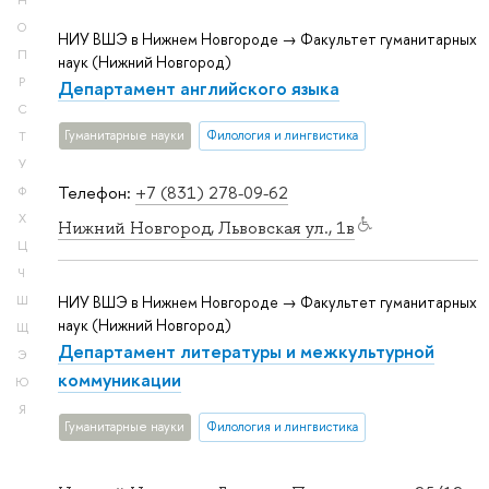
Н
О
НИУ ВШЭ в Нижнем Новгороде → Факультет гуманитарных
П
наук (Нижний Новгород)
Р
Департамент английского языка
С
Гуманитарные науки
Филология и лингвистика
Т
У
Телефон:
+7 (831) 278-09-62
Ф
Х
Нижний Новгород, Львовская ул., 1в
Ц
Ч
НИУ ВШЭ в Нижнем Новгороде → Факультет гуманитарных
Ш
наук (Нижний Новгород)
Щ
Департамент литературы и межкультурной
Э
коммуникации
Ю
Я
Гуманитарные науки
Филология и лингвистика