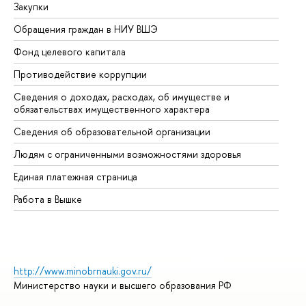
Закупки
Пр
Обращения граждан в НИУ ВШЭ
Ас
Фонд целевого капитала
До
Противодействие коррупции
Це
Сведения о доходах, расходах, об имуществе и
Би
обязательствах имущественного характера
Об
Сведения об образовательной организации
Об
Людям с ограниченными возможностями здоровья
Единая платежная страница
Работа в Вышке
http://www.minobrnauki.gov.ru/
Министерство науки и высшего образования РФ