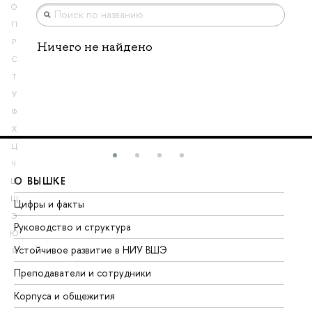
О
П
Р
Ничего не найдено
С
Т
У
Ф
Х
Ц
Ч
О ВЫШКЕ
О
Ш
Щ
Цифры и факты
Ли
Э
Руководство и структура
До
Ю
Устойчивое развитие в НИУ ВШЭ
Ол
Я
Преподаватели и сотрудники
Пр
Корпуса и общежития
Вы