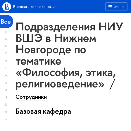
Высшая школа экономики
Меню
Все
Подразделения НИУ
А
ВШЭ в Нижнем
Б
Новгороде по
В
Г
тематике
Д
«Философия, этика,
Е
Ж
религиоведение»
З
И
Сотрудники
Й
К
Базовая кафедра
Л
М
Н