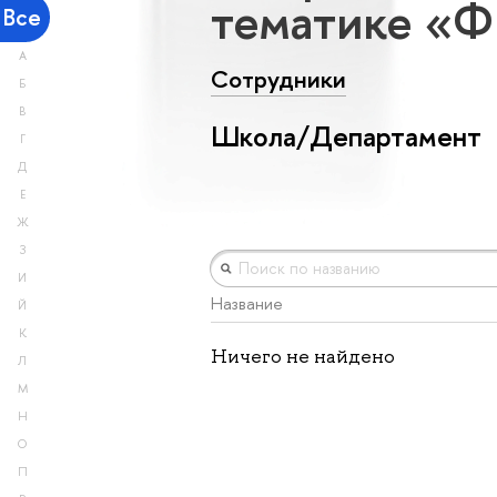
тематике «Ф
Все
А
Сотрудники
Б
В
Школа/Департамент
Г
Д
Е
Ж
З
И
Название
Й
К
Ничего не найдено
Л
М
Н
О
П