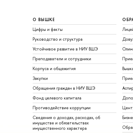
О ВЫШКЕ
ОБР
Цифры и факты
Лице
Руководство и структура
Дову
Устойчивое развитие в НИУ ВШЭ
Олим
Преподаватели и сотрудники
Прие
Корпуса и общежития
Вышк
Закупки
Прие
Обращения граждан в НИУ ВШЭ
Аспи
Фонд целевого капитала
Допо
Противодействие коррупции
Цент
Сведения о доходах, расходах, об
Бизн
имуществе и обязательствах
Обра
имущественного характера