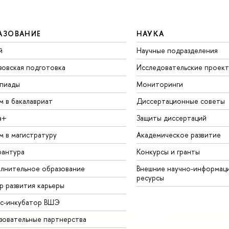
АЗОВАНИЕ
НАУКА
й
Научные подразделения
зовская подготовка
Исследовательские проек
пиады
Мониторинги
м в бакалавриат
Диссертационные советы
а+
Защиты диссертаций
м в магистратуру
Академическое развитие
рантура
Конкурсы и гранты
лнительное образование
Внешние научно-информац
ресурсы
р развития карьеры
ес-инкубатор ВШЭ
зовательные партнерства