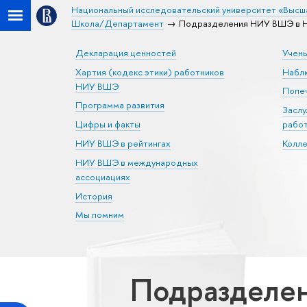
Национальный исследовательский университет «Высш
Школа/Департамент
Подразделения НИУ ВШЭ в Ни
Декларация ценностей
Учен
Хартия (кодекс этики) работников
Набл
НИУ ВШЭ
Попеч
Программа развития
Засл
Цифры и факты
рабо
НИУ ВШЭ в рейтингах
Колл
НИУ ВШЭ в международных
ассоциациях
История
Мы помним
Подразделе