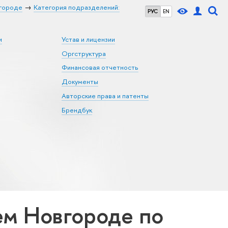
городе
Категория подразделений:
РУС
EN
и
Устав и лицензии
Оргструктура
Финансовая отчетность
Документы
Авторские права и патенты
Брендбук
м Новгороде по