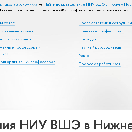
ая школа экономики»
Найти подразделение НИУ ВШЭ в Нижнем Нов
жнем Новгороде по тематике «Философия, этика, религиоведение»
ый совет
Преподаватели и сотрудник
юдательный совет
Почетные профессора
ительский совет
Президент
уженные профессора и
Научный руководитель
тники
Ректор
егия ординарных профессоров
Профсоюз работников
ния НИУ ВШЭ в Нижне