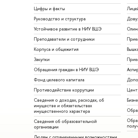
Цифры и факты
Лице
Руководство и структура
Дову
Устойчивое развитие в НИУ ВШЭ
Олим
Преподаватели и сотрудники
Прие
Корпуса и общежития
Вышк
Закупки
Прие
Обращения граждан в НИУ ВШЭ
Аспи
Фонд целевого капитала
Допо
Противодействие коррупции
Цент
Сведения о доходах, расходах, об
Бизн
имуществе и обязательствах
Обра
имущественного характера
Обрат
Сведения об образовательной
полу
организации
Людям с ограниченными возможностями