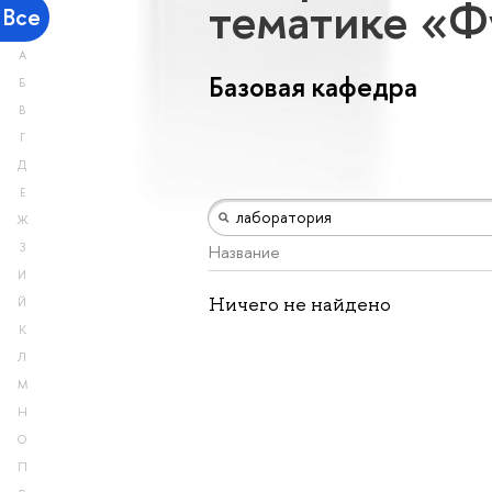
тематике «Ф
Все
А
Базовая кафедра
Б
В
Г
Д
Е
Ж
З
Название
И
Ничего не найдено
Й
К
Л
М
Н
О
П