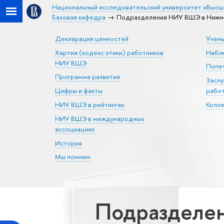
Национальный исследовательский университет «Высш
Базовая кафедра
Подразделения НИУ ВШЭ в Нижне
Декларация ценностей
Учен
Хартия (кодекс этики) работников
Набл
НИУ ВШЭ
Попеч
Программа развития
Засл
Цифры и факты
рабо
НИУ ВШЭ в рейтингах
Колл
НИУ ВШЭ в международных
ассоциациях
История
Мы помним
Подразделе