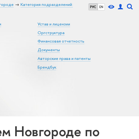
городе
Категория подразделений:
РУС
EN
и
Устав и лицензии
Оргструктура
Финансовая отчетность
Документы
Авторские права и патенты
Брендбук
м Новгороде по