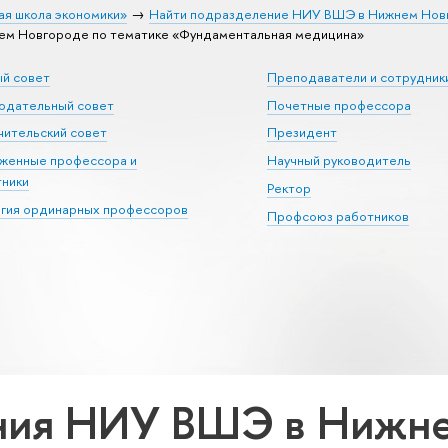
ая школа экономики»
Найти подразделение НИУ ВШЭ в Нижнем Нов
м Новгороде по тематике «Фундаментальная медицина»
ый совет
Преподаватели и сотрудник
юдательный совет
Почетные профессора
ительский совет
Президент
уженные профессора и
Научный руководитель
тники
Ректор
егия ординарных профессоров
Профсоюз работников
ния НИУ ВШЭ в Нижне