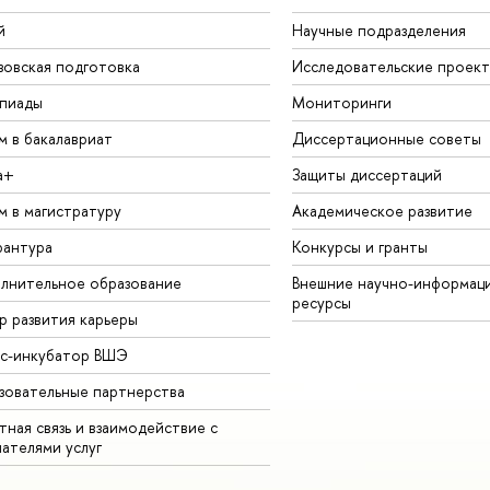
й
Научные подразделения
зовская подготовка
Исследовательские проек
пиады
Мониторинги
м в бакалавриат
Диссертационные советы
а+
Защиты диссертаций
м в магистратуру
Академическое развитие
рантура
Конкурсы и гранты
лнительное образование
Внешние научно-информац
ресурсы
р развития карьеры
ес-инкубатор ВШЭ
зовательные партнерства
ная связь и взаимодействие с
чателями услуг