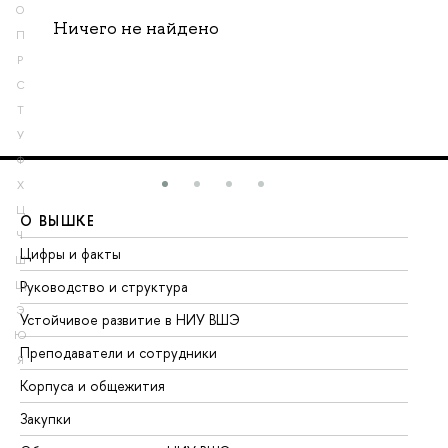
О
Ничего не найдено
П
Р
С
Т
У
Ф
Х
Ц
О ВЫШКЕ
О
Ч
Цифры и факты
Ли
Ш
Руководство и структура
До
Щ
Э
Устойчивое развитие в НИУ ВШЭ
Ол
Ю
Преподаватели и сотрудники
Пр
Я
Корпуса и общежития
Вы
Закупки
Пр