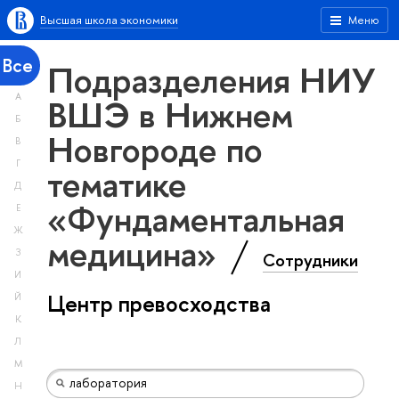
Высшая школа экономики
Меню
Все
Подразделения НИУ
А
ВШЭ в Нижнем
Б
Новгороде по
В
Г
тематике
Д
«Фундаментальная
Е
Ж
медицина»
З
Сотрудники
И
Центр превосходства
Й
К
Л
М
Н