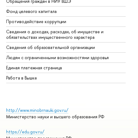
Обращения граждан в НИУ ВШЭ
Ас
Фонд целевого капитала
До
Противодействие коррупции
Це
Сведения о доходах, расходах, об имуществе и
Би
обязательствах имущественного характера
Об
Сведения об образовательной организации
Об
Людям с ограниченными возможностями здоровья
Единая платежная страница
Работа в Вышке
http://www.minobrnauki.gov.ru/
Министерство науки и высшего образования РФ
https://edu.gov.ru/