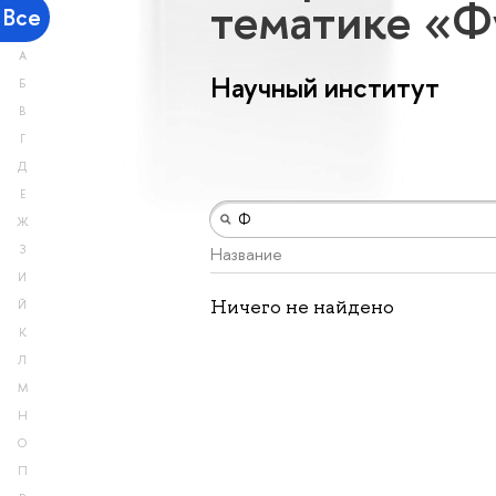
тематике «Ф
Все
А
Научный институт
Б
В
Г
Д
Е
Ж
З
Название
И
Ничего не найдено
Й
К
Л
М
Н
О
П