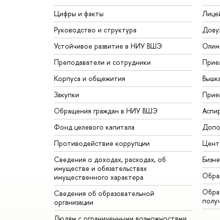
Цифры и факты
Лице
Руководство и структура
Дову
Устойчивое развитие в НИУ ВШЭ
Олим
Преподаватели и сотрудники
Прие
Корпуса и общежития
Вышк
Закупки
Прие
Обращения граждан в НИУ ВШЭ
Аспи
Фонд целевого капитала
Допо
Противодействие коррупции
Цент
Сведения о доходах, расходах, об
Бизн
имуществе и обязательствах
Обра
имущественного характера
Обрат
Сведения об образовательной
полу
организации
Людям с ограниченными возможностями