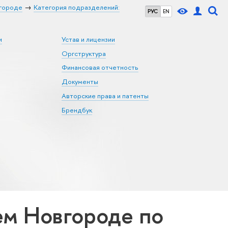
городе
Категория подразделений:
РУС
EN
и
Устав и лицензии
Оргструктура
Финансовая отчетность
Документы
Авторские права и патенты
Брендбук
м Новгороде по