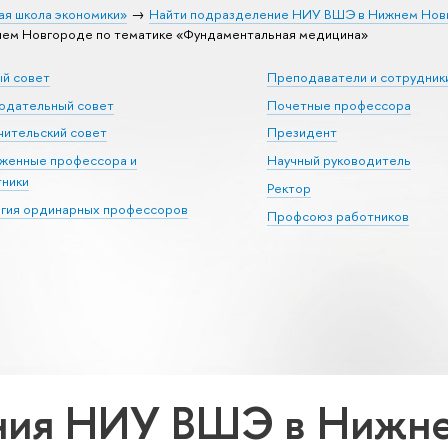
ая школа экономики»
Найти подразделение НИУ ВШЭ в Нижнем Нов
ем Новгороде по тематике «Фундаментальная медицина»
ый совет
Преподаватели и сотрудник
юдательный совет
Почетные профессора
ительский совет
Президент
уженные профессора и
Научный руководитель
тники
Ректор
егия ординарных профессоров
Профсоюз работников
ния НИУ ВШЭ в Нижне