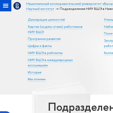
Национальный исследовательский университет «Высш
Научный институт
Подразделения НИУ ВШЭ в Нижн
Декларация ценностей
Учен
Хартия (кодекс этики) работников
Набл
НИУ ВШЭ
Попеч
Программа развития
Засл
Цифры и факты
рабо
НИУ ВШЭ в рейтингах
Колл
НИУ ВШЭ в международных
ассоциациях
История
Мы помним
Подразделе