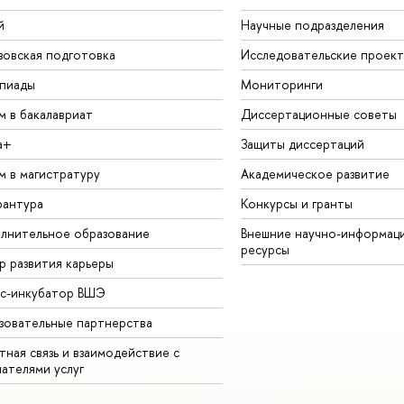
й
Научные подразделения
зовская подготовка
Исследовательские проек
пиады
Мониторинги
м в бакалавриат
Диссертационные советы
а+
Защиты диссертаций
м в магистратуру
Академическое развитие
рантура
Конкурсы и гранты
лнительное образование
Внешние научно-информац
ресурсы
р развития карьеры
ес-инкубатор ВШЭ
зовательные партнерства
ная связь и взаимодействие с
чателями услуг