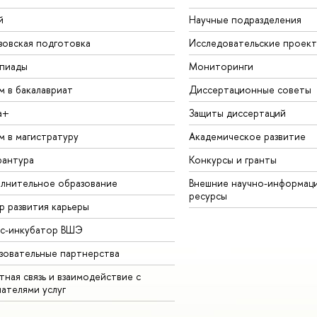
й
Научные подразделения
зовская подготовка
Исследовательские проек
пиады
Мониторинги
м в бакалавриат
Диссертационные советы
а+
Защиты диссертаций
м в магистратуру
Академическое развитие
рантура
Конкурсы и гранты
лнительное образование
Внешние научно-информац
ресурсы
р развития карьеры
ес-инкубатор ВШЭ
зовательные партнерства
ная связь и взаимодействие с
чателями услуг