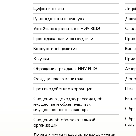
Цифры и факты
Лице
Руководство и структура
Дову
Устойчивое развитие в НИУ ВШЭ
Олим
Преподаватели и сотрудники
Прие
Корпуса и общежития
Вышк
Закупки
Прие
Обращения граждан в НИУ ВШЭ
Аспи
Фонд целевого капитала
Допо
Противодействие коррупции
Цент
Сведения о доходах, расходах, об
Бизн
имуществе и обязательствах
Обра
имущественного характера
Обрат
Сведения об образовательной
полу
организации
Людям с ограниченными возможностями