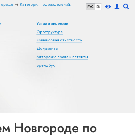
городе
Категория подразделений:
РУС
EN
и
Устав и лицензии
Оргструктура
Финансовая отчетность
Документы
Авторские права и патенты
Брендбук
м Новгороде по