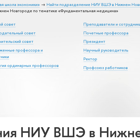
ая школа экономики»
Найти подразделение НИУ ВШЭ в Нижнем Нов
нем Новгороде по тематике «Фундаментальная медицина»
ый совет
Преподаватели и сотрудник
юдательный совет
Почетные профессора
ительский совет
Президент
уженные профессора и
Научный руководитель
тники
Ректор
егия ординарных профессоров
Профсоюз работников
ния НИУ ВШЭ в Нижне