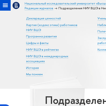
Национальный исследовательский университет «Высш
Редакции журналов
Подразделения НИУ ВШЭ в Ниж
Декларация ценностей
Учен
Хартия (кодекс этики) работников
Набл
НИУ ВШЭ
Попеч
Программа развития
Засл
Цифры и факты
рабо
НИУ ВШЭ в рейтингах
Колл
НИУ ВШЭ в международных
ассоциациях
История
Мы помним
Подразделе