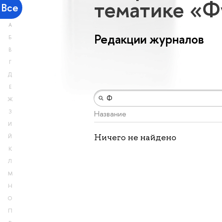
тематике «Ф
Все
А
Редакции журналов
Б
В
Г
Д
Е
Ж
З
Название
И
Ничего не найдено
Й
К
Л
М
Н
О
П