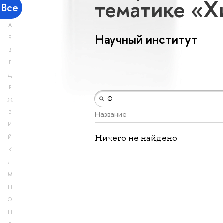
тематике «Х
Все
А
Научный институт
Б
В
Г
Д
Е
Ж
З
Название
И
Ничего не найдено
Й
К
Л
М
Н
О
П