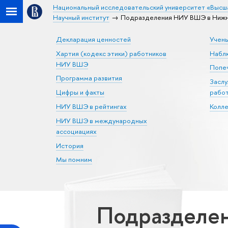
Национальный исследовательский университет «Высш
Научный институт
Подразделения НИУ ВШЭ в Нижне
Декларация ценностей
Учен
Хартия (кодекс этики) работников
Набл
НИУ ВШЭ
Попеч
Программа развития
Засл
Цифры и факты
рабо
НИУ ВШЭ в рейтингах
Колл
НИУ ВШЭ в международных
ассоциациях
История
Мы помним
Подразделе