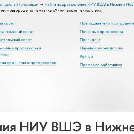
ая школа экономики»
Найти подразделение НИУ ВШЭ в Нижнем Нов
м Новгороде по тематике «Химические технологии»
ый совет
Преподаватели и сотрудник
юдательный совет
Почетные профессора
ительский совет
Президент
уженные профессора и
Научный руководитель
тники
Ректор
егия ординарных профессоров
Профсоюз работников
ния НИУ ВШЭ в Нижне