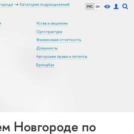
городе
Категория подразделений:
РУС
EN
и
Устав и лицензии
Оргструктура
Финансовая отчетность
Документы
Авторские права и патенты
Брендбук
м Новгороде по