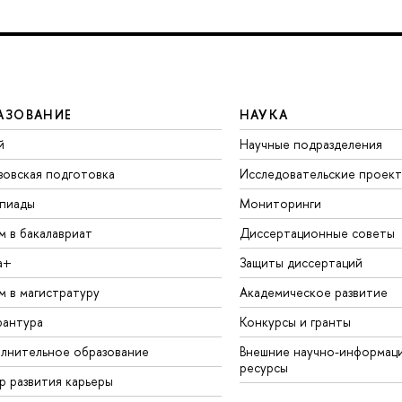
АЗОВАНИЕ
НАУКА
й
Научные подразделения
зовская подготовка
Исследовательские проек
пиады
Мониторинги
м в бакалавриат
Диссертационные советы
а+
Защиты диссертаций
м в магистратуру
Академическое развитие
рантура
Конкурсы и гранты
лнительное образование
Внешние научно-информац
ресурсы
р развития карьеры