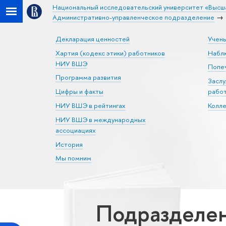
Национальный исследовательский университет «Высш
Административно-управленческое подразделение
Декларация ценностей
Учен
Хартия (кодекс этики) работников
Набл
НИУ ВШЭ
Попеч
Программа развития
Засл
Цифры и факты
рабо
НИУ ВШЭ в рейтингах
Колл
НИУ ВШЭ в международных
ассоциациях
История
Мы помним
Подразделе