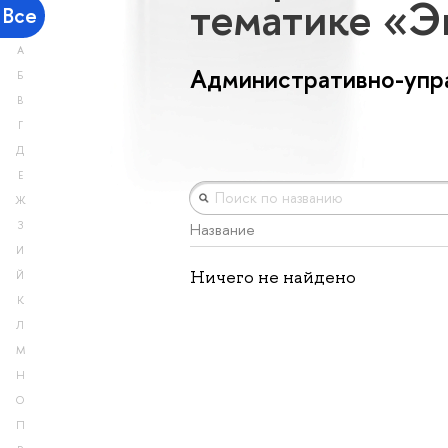
тематике «Э
Все
А
Административно-упр
Б
В
Г
Д
Е
Ж
З
Название
И
Ничего не найдено
Й
К
Л
М
Н
О
П