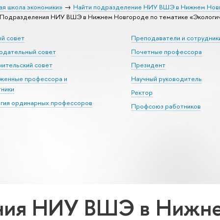
ая школа экономики»
Найти подразделение НИУ ВШЭ в Нижнем Нов
Подразделения НИУ ВШЭ в Нижнем Новгороде по тематике «Экологич
ый совет
Преподаватели и сотрудник
юдательный совет
Почетные профессора
ительский совет
Президент
уженные профессора и
Научный руководитель
тники
Ректор
егия ординарных профессоров
Профсоюз работников
ния НИУ ВШЭ в Нижне