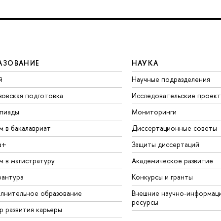
АЗОВАНИЕ
НАУКА
й
Научные подразделения
зовская подготовка
Исследовательские проек
пиады
Мониторинги
м в бакалавриат
Диссертационные советы
а+
Защиты диссертаций
м в магистратуру
Академическое развитие
рантура
Конкурсы и гранты
лнительное образование
Внешние научно-информац
ресурсы
р развития карьеры