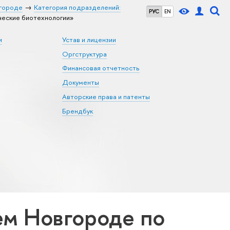
городе
Категория подразделений:
РУС
EN
еские биотехнологии»
и
Устав и лицензии
Оргструктура
Финансовая отчетность
Документы
Авторские права и патенты
Брендбук
м Новгороде по