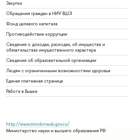
Закупки
Пр
Обращения граждан в НИУ ВШЭ
Ас
Фонд целевого капитала
До
Противодействие коррупции
Це
Сведения о доходах, расходах, об имуществе и
Би
обязательствах имущественного характера
Об
Сведения об образовательной организации
Об
Людям с ограниченными возможностями здоровья
Единая платежная страница
Работа в Вышке
http://www.minobrnauki.gov.ru/
Министерство науки и высшего образования РФ