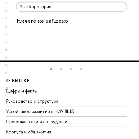
О
П
Р
Ничего не найдено
С
Т
У
Ф
Х
Ц
Ч
О ВЫШКЕ
О
Ш
Щ
Цифры и факты
Ли
Э
Руководство и структура
До
Ю
Устойчивое развитие в НИУ ВШЭ
Ол
Я
Преподаватели и сотрудники
Пр
Корпуса и общежития
Вы