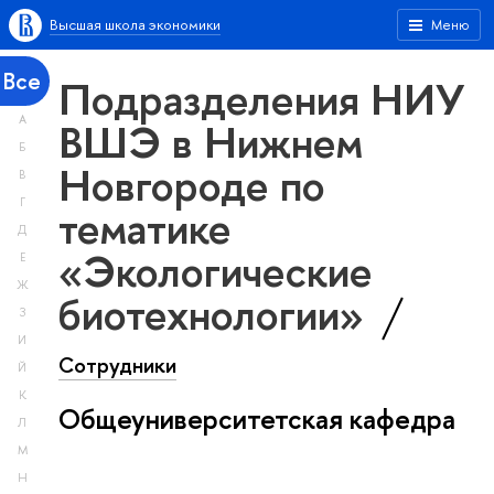
Высшая школа экономики
Меню
Все
Подразделения НИУ
А
ВШЭ в Нижнем
Б
Новгороде по
В
Г
тематике
Д
«Экологические
Е
Ж
биотехнологии»
З
И
Сотрудники
Й
К
Общеуниверситетская кафедра
Л
М
Н