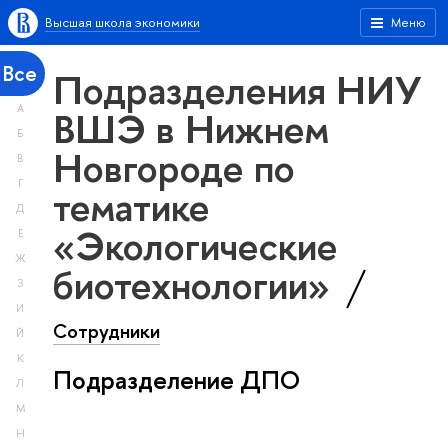
Высшая школа экономики
Меню
Все
Подразделения НИУ
А
ВШЭ в Нижнем
Б
Новгороде по
В
Г
тематике
Д
«Экологические
Е
Ж
биотехнологии»
З
И
Сотрудники
Й
К
Подразделение ДПО
Л
М
Н