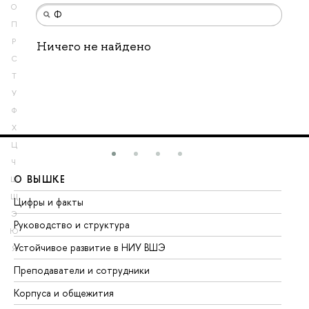
О
П
Р
Ничего не найдено
С
Т
У
Ф
Х
Ц
Ч
О ВЫШКЕ
О
Ш
Щ
Цифры и факты
Ли
Э
Руководство и структура
До
Ю
Устойчивое развитие в НИУ ВШЭ
Ол
Я
Преподаватели и сотрудники
Пр
Корпуса и общежития
Вы