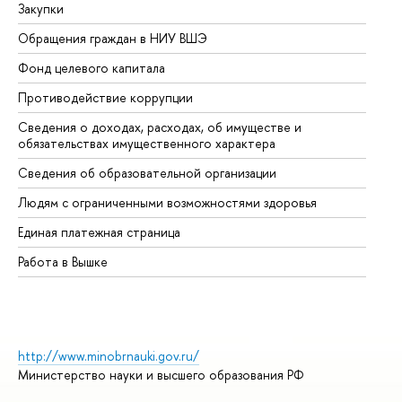
Закупки
Пр
Обращения граждан в НИУ ВШЭ
Ас
Фонд целевого капитала
До
Противодействие коррупции
Це
Сведения о доходах, расходах, об имуществе и
Би
обязательствах имущественного характера
Об
Сведения об образовательной организации
Об
Людям с ограниченными возможностями здоровья
Единая платежная страница
Работа в Вышке
http://www.minobrnauki.gov.ru/
Министерство науки и высшего образования РФ