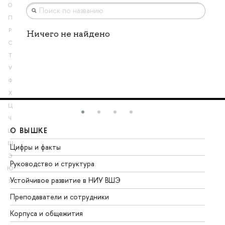
О
П
Р
Ничего не найдено
С
Т
У
Ф
Х
Ц
Ч
О ВЫШКЕ
О
Ш
Щ
Цифры и факты
Ли
Э
Руководство и структура
До
Ю
Устойчивое развитие в НИУ ВШЭ
Ол
Я
Преподаватели и сотрудники
Пр
Корпуса и общежития
Вы