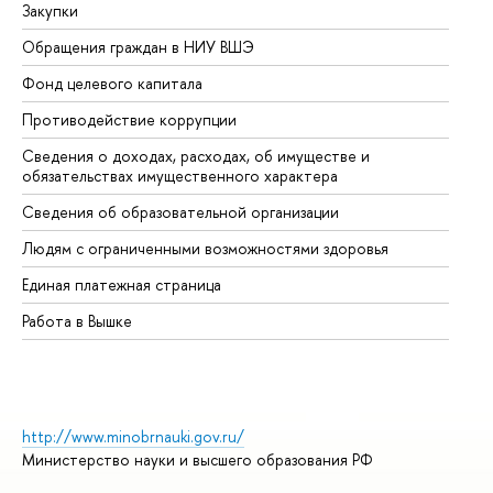
Закупки
Пр
Обращения граждан в НИУ ВШЭ
Ас
Фонд целевого капитала
До
Противодействие коррупции
Це
Сведения о доходах, расходах, об имуществе и
Би
обязательствах имущественного характера
Об
Сведения об образовательной организации
Об
Людям с ограниченными возможностями здоровья
Единая платежная страница
Работа в Вышке
http://www.minobrnauki.gov.ru/
Министерство науки и высшего образования РФ