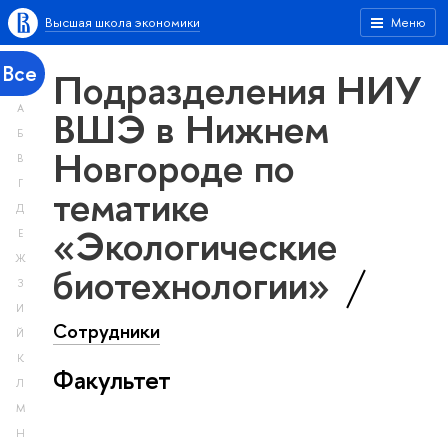
Высшая школа экономики
Меню
Все
Подразделения НИУ
А
ВШЭ в Нижнем
Б
Новгороде по
В
Г
тематике
Д
«Экологические
Е
Ж
биотехнологии»
З
И
Сотрудники
Й
К
Факультет
Л
М
Н