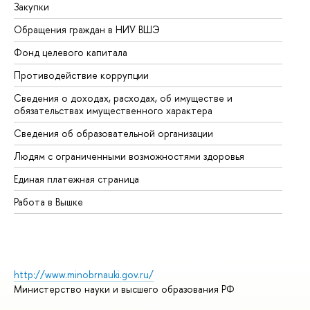
Закупки
Пр
Обращения граждан в НИУ ВШЭ
Ас
Фонд целевого капитала
До
Противодействие коррупции
Це
Сведения о доходах, расходах, об имуществе и
Би
обязательствах имущественного характера
Об
Сведения об образовательной организации
Об
Людям с ограниченными возможностями здоровья
Единая платежная страница
Работа в Вышке
http://www.minobrnauki.gov.ru/
Министерство науки и высшего образования РФ