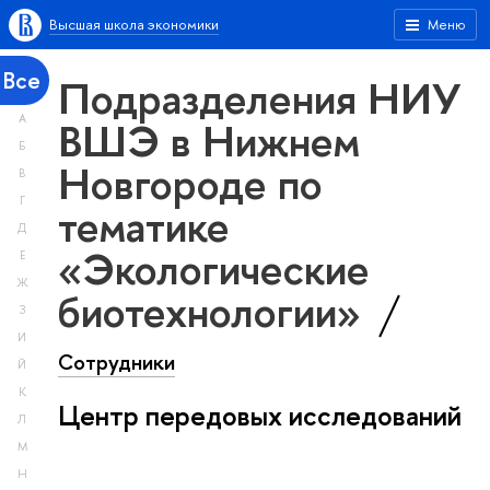
Высшая школа экономики
Меню
Все
Подразделения НИУ
А
ВШЭ в Нижнем
Б
Новгороде по
В
Г
тематике
Д
«Экологические
Е
Ж
биотехнологии»
З
И
Сотрудники
Й
К
Центр передовых исследований
Л
М
Н