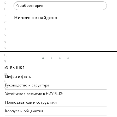
О
П
Р
Ничего не найдено
С
Т
У
Ф
Х
Ц
Ч
О ВЫШКЕ
О
Ш
Щ
Цифры и факты
Ли
Э
Руководство и структура
До
Ю
Устойчивое развитие в НИУ ВШЭ
Ол
Я
Преподаватели и сотрудники
Пр
Корпуса и общежития
Вы