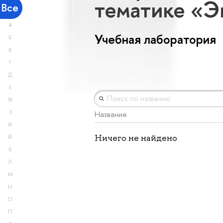
тематике «Э
Все
А
Учебная лаборатория
Б
В
Г
Д
Е
Ж
З
Название
И
Ничего не найдено
Й
К
Л
М
Н
О
П