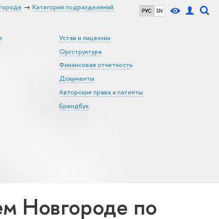
городе
Категория подразделений:
РУС
EN
и
Устав и лицензии
Оргструктура
Финансовая отчетность
Документы
Авторские права и патенты
Брендбук
м Новгороде по