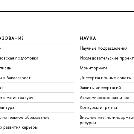
АЗОВАНИЕ
НАУКА
й
Научные подразделения
зовская подготовка
Исследовательские проек
пиады
Мониторинги
м в бакалавриат
Диссертационные советы
а+
Защиты диссертаций
м в магистратуру
Академическое развитие
рантура
Конкурсы и гранты
лнительное образование
Внешние научно-информац
ресурсы
р развития карьеры