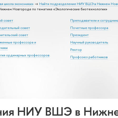
ая школа экономики»
Найти подразделение НИУ ВШЭ в Нижнем Нов
ижнем Новгороде по тематике «Экологические биотехнологии»
ый совет
Преподаватели и сотрудник
юдательный совет
Почетные профессора
ительский совет
Президент
уженные профессора и
Научный руководитель
тники
Ректор
егия ординарных профессоров
Профсоюз работников
ния НИУ ВШЭ в Нижне