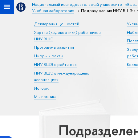
Национальный исследовательский университет «Высш
Учебная лаборатория
Подразделения НИУ ВШЭ в Н
Декларация ценностей
Учен
Хартия (кодекс этики) работников
Набл
НИУ ВШЭ
Попеч
Программа развития
Засл
Цифры и факты
рабо
НИУ ВШЭ в рейтингах
Колл
НИУ ВШЭ в международных
ассоциациях
История
Мы помним
Подразделе