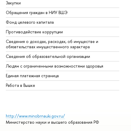
Закупки
Пр
Обращения граждан в НИУ ВШЭ
Ас
Фонд целевого капитала
До
Противодействие коррупции
Це
Сведения о доходах, расходах, об имуществе и
Би
обязательствах имущественного характера
Об
Сведения об образовательной организации
Об
Людям с ограниченными возможностями здоровья
Единая платежная страница
Работа в Вышке
http://www.minobrnauki.gov.ru/
Министерство науки и высшего образования РФ