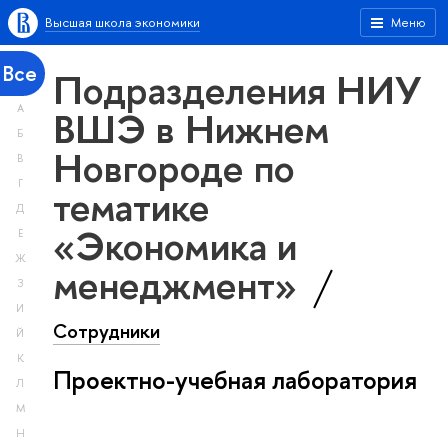
Высшая школа экономики
Меню
Все
Подразделения НИУ
А
ВШЭ в Нижнем
Б
Новгороде по
В
Г
тематике
Д
«Экономика и
Е
Ж
менеджмент»
З
И
Сотрудники
Й
К
Проектно-учебная лаборатория
Л
М
Н