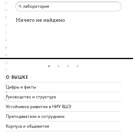
О
П
Р
Ничего не найдено
С
Т
У
Ф
Х
Ц
Ч
О ВЫШКЕ
О
Ш
Щ
Цифры и факты
Ли
Э
Руководство и структура
До
Ю
Устойчивое развитие в НИУ ВШЭ
Ол
Я
Преподаватели и сотрудники
Пр
Корпуса и общежития
Вы