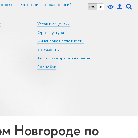
городе
Категория подразделений:
РУС
EN
и
Устав и лицензии
Оргструктура
Финансовая отчетность
Документы
Авторские права и патенты
Брендбук
м Новгороде по