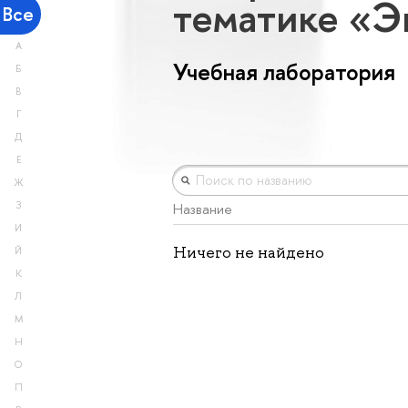
тематике «
Все
А
Учебная лаборатория
Б
В
Г
Д
Е
Ж
З
Название
И
Ничего не найдено
Й
К
Л
М
Н
О
П