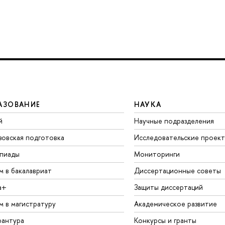
АЗОВАНИЕ
НАУКА
й
Научные подразделения
зовская подготовка
Исследовательские проек
пиады
Мониторинги
м в бакалавриат
Диссертационные советы
а+
Защиты диссертаций
м в магистратуру
Академическое развитие
рантура
Конкурсы и гранты