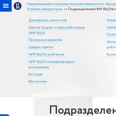
Национальный исследовательский университет «Высш
Учебная лаборатория
Подразделения НИУ ВШЭ в Н
Декларация ценностей
Учен
Хартия (кодекс этики) работников
Набл
НИУ ВШЭ
Попеч
Программа развития
Засл
Цифры и факты
рабо
НИУ ВШЭ в рейтингах
Колл
НИУ ВШЭ в международных
ассоциациях
История
Мы помним
Подразделе