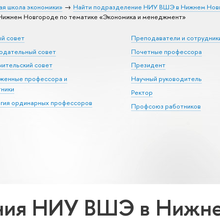
ая школа экономики»
Найти подразделение НИУ ВШЭ в Нижнем Нов
ижнем Новгороде по тематике «Экономика и менеджмент»
ый совет
Преподаватели и сотрудник
юдательный совет
Почетные профессора
ительский совет
Президент
уженные профессора и
Научный руководитель
тники
Ректор
егия ординарных профессоров
Профсоюз работников
ния НИУ ВШЭ в Нижне