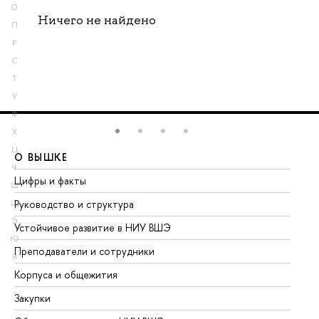
О
Ничего не найдено
П
Р
С
Т
У
Ф
Х
Ц
О ВЫШКЕ
О
Ч
Цифры и факты
Ли
Ш
Руководство и структура
До
Щ
Э
Устойчивое развитие в НИУ ВШЭ
Ол
Ю
Преподаватели и сотрудники
Пр
Я
Корпуса и общежития
Вы
Закупки
Пр