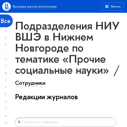
Высшая школа экономики
Меню
Все
Подразделения НИУ
А
ВШЭ в Нижнем
Б
Новгороде по
В
Г
тематике «Прочие
Д
социальные науки»
Е
Ж
З
Сотрудники
И
Редакции журналов
Й
К
Л
М
Н