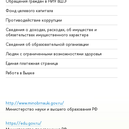
Обращения граждан в НИУ ВШЭ
Ас
Фонд целевого капитала
До
Противодействие коррупции
Це
Сведения о доходах, расходах, об имуществе и
Би
обязательствах имущественного характера
Об
Сведения об образовательной организации
Об
Людям с ограниченными возможностями здоровья
Единая платежная страница
Работа в Вышке
http://www.minobrnauki.gov.ru/
Министерство науки и высшего образования РФ
https://edu.gov.ru/