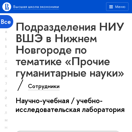
Высшая школа экономики
Меню
Все
Подразделения НИУ
А
ВШЭ в Нижнем
Б
Новгороде по
В
Г
тематике «Прочие
Д
гуманитарные науки»
Е
Ж
З
Сотрудники
И
Научно-учебная / учебно-
Й
К
исследовательская лаборатория
Л
М
Н