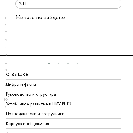
О
П
Ничего не найдено
Р
С
Т
У
Ф
Х
Ц
Ч
О ВЫШКЕ
О
Ш
Цифры и факты
Ли
Щ
Э
Руководство и структура
До
Ю
Устойчивое развитие в НИУ ВШЭ
Ол
Я
Преподаватели и сотрудники
Пр
Корпуса и общежития
Вы