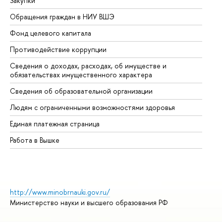
Закупки
Пр
Обращения граждан в НИУ ВШЭ
Ас
Фонд целевого капитала
До
Противодействие коррупции
Це
Сведения о доходах, расходах, об имуществе и
Би
обязательствах имущественного характера
Об
Сведения об образовательной организации
Об
Людям с ограниченными возможностями здоровья
Единая платежная страница
Работа в Вышке
http://www.minobrnauki.gov.ru/
Министерство науки и высшего образования РФ