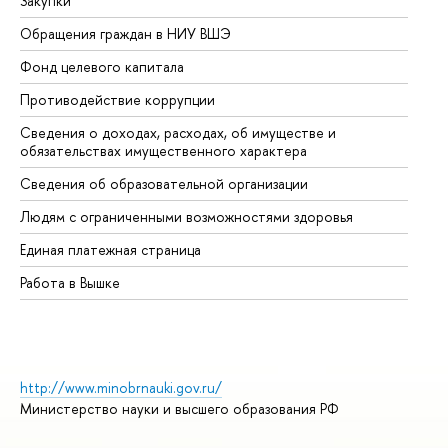
Закупки
Пр
Обращения граждан в НИУ ВШЭ
Ас
Фонд целевого капитала
До
Противодействие коррупции
Це
Сведения о доходах, расходах, об имуществе и
Би
обязательствах имущественного характера
Об
Сведения об образовательной организации
Об
Людям с ограниченными возможностями здоровья
Единая платежная страница
Работа в Вышке
http://www.minobrnauki.gov.ru/
Министерство науки и высшего образования РФ