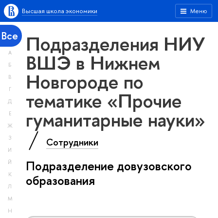
Высшая школа экономики
Меню
Все
Подразделения НИУ
А
ВШЭ в Нижнем
Б
Новгороде по
В
Г
тематике «Прочие
Д
гуманитарные науки»
Е
Ж
З
Сотрудники
И
Подразделение довузовского
Й
К
образования
Л
М
Н