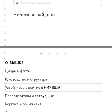
О
П
Ничего не найдено
Р
С
Т
У
Ф
Х
Ц
Ч
О ВЫШКЕ
О
Ш
Цифры и факты
Ли
Щ
Э
Руководство и структура
До
Ю
Устойчивое развитие в НИУ ВШЭ
Ол
Я
Преподаватели и сотрудники
Пр
Корпуса и общежития
Вы