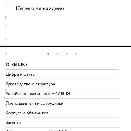
О
Ничего не найдено
П
Р
С
Т
У
Ф
Х
Ц
О ВЫШКЕ
О
Ч
Цифры и факты
Ли
Ш
Руководство и структура
До
Щ
Э
Устойчивое развитие в НИУ ВШЭ
Ол
Ю
Преподаватели и сотрудники
Пр
Я
Корпуса и общежития
Вы
Закупки
Пр