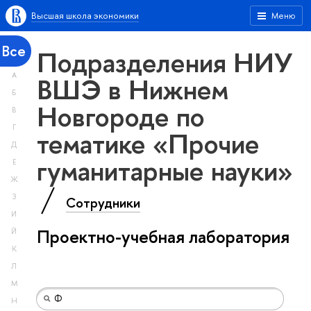
Высшая школа экономики
Меню
Все
Подразделения НИУ
А
ВШЭ в Нижнем
Б
Новгороде по
В
Г
тематике «Прочие
Д
гуманитарные науки»
Е
Ж
З
Сотрудники
И
Проектно-учебная лаборатория
Й
К
Л
М
Н