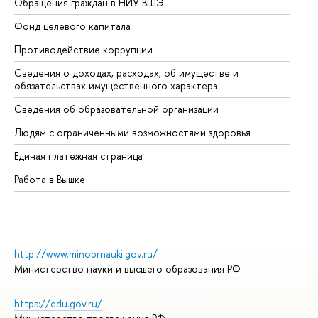
Обращения граждан в НИУ ВШЭ
Ас
Фонд целевого капитала
До
Противодействие коррупции
Це
Сведения о доходах, расходах, об имуществе и
Би
обязательствах имущественного характера
Об
Сведения об образовательной организации
Об
Людям с ограниченными возможностями здоровья
Единая платежная страница
Работа в Вышке
http://www.minobrnauki.gov.ru/
Министерство науки и высшего образования РФ
https://edu.gov.ru/