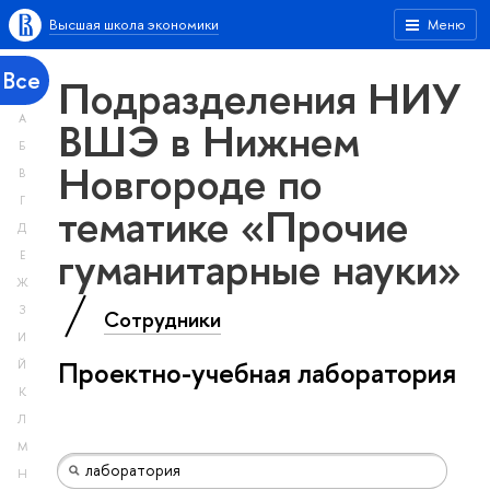
Высшая школа экономики
Меню
Все
Подразделения НИУ
А
ВШЭ в Нижнем
Б
Новгороде по
В
Г
тематике «Прочие
Д
гуманитарные науки»
Е
Ж
З
Сотрудники
И
Проектно-учебная лаборатория
Й
К
Л
М
Н