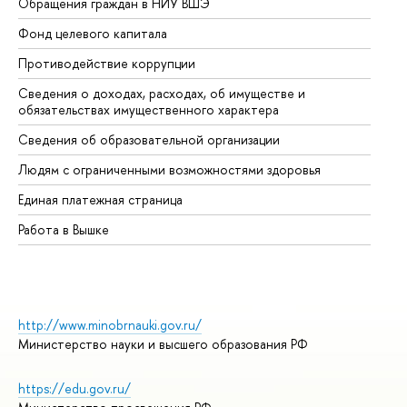
Обращения граждан в НИУ ВШЭ
Ас
Фонд целевого капитала
До
Противодействие коррупции
Це
Сведения о доходах, расходах, об имуществе и
Би
обязательствах имущественного характера
Об
Сведения об образовательной организации
Об
Людям с ограниченными возможностями здоровья
Единая платежная страница
Работа в Вышке
http://www.minobrnauki.gov.ru/
Министерство науки и высшего образования РФ
https://edu.gov.ru/