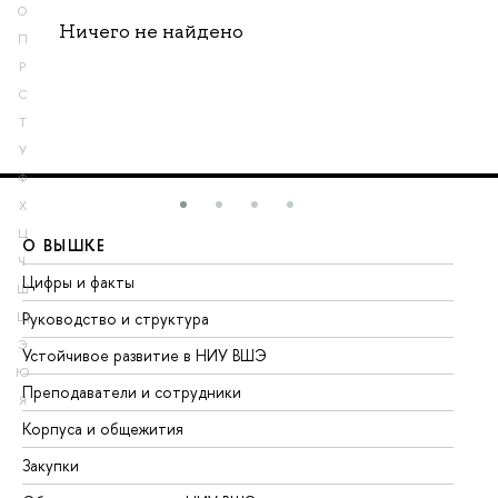
О
Ничего не найдено
П
Р
С
Т
У
Ф
Х
Ц
О ВЫШКЕ
О
Ч
Цифры и факты
Ли
Ш
Руководство и структура
До
Щ
Э
Устойчивое развитие в НИУ ВШЭ
Ол
Ю
Преподаватели и сотрудники
Пр
Я
Корпуса и общежития
Вы
Закупки
Пр