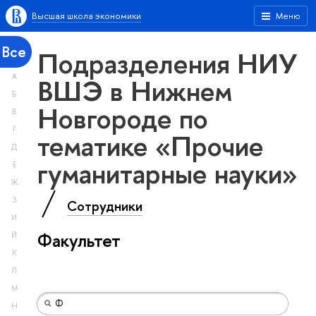
Высшая школа экономики
Меню
Все
Подразделения НИУ
А
ВШЭ в Нижнем
Б
Новгороде по
В
Г
тематике «Прочие
Д
гуманитарные науки»
Е
Ж
З
Сотрудники
И
Факультет
Й
К
Л
М
Н