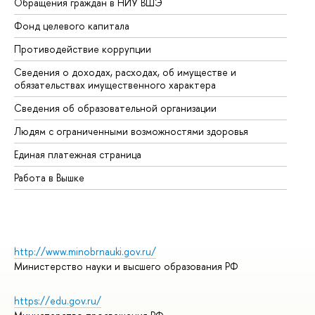
Обращения граждан в НИУ ВШЭ
Ас
Фонд целевого капитала
До
Противодействие коррупции
Це
Сведения о доходах, расходах, об имуществе и
Би
обязательствах имущественного характера
Об
Сведения об образовательной организации
Об
Людям с ограниченными возможностями здоровья
Единая платежная страница
Работа в Вышке
http://www.minobrnauki.gov.ru/
Министерство науки и высшего образования РФ
https://edu.gov.ru/