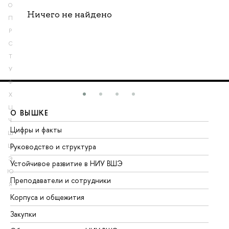
О
Ничего не найдено
П
Р
С
Т
У
Ф
Х
Ц
О ВЫШКЕ
О
Ч
Цифры и факты
Ли
Ш
Руководство и структура
До
Щ
Э
Устойчивое развитие в НИУ ВШЭ
Ол
Ю
Преподаватели и сотрудники
Пр
Я
Корпуса и общежития
Вы
Закупки
Пр