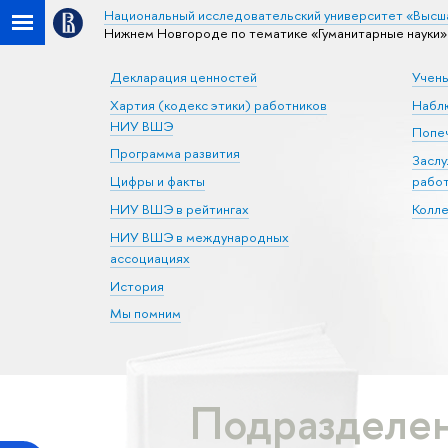
Национальный исследовательский университет «Высш
Нижнем Новгороде по тематике «Гуманитарные науки»
Декларация ценностей
Учен
Хартия (кодекс этики) работников
Набл
НИУ ВШЭ
Попеч
Программа развития
Засл
Цифры и факты
рабо
НИУ ВШЭ в рейтингах
Колл
НИУ ВШЭ в международных
ассоциациях
История
Мы помним
Подразделе