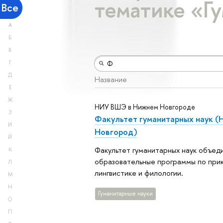
тематике «Г
Все
А
Б
В
Г
Д
Название
Е
Ж
НИУ ВШЭ в Нижнем Новгороде
З
Факультет гуманитарных наук (
И
Новгород)
Й
Факультет гуманитарных наук объед
К
образовательные программы по при
Л
лингвистике и филологии.
М
Н
Гуманитарные науки
О
П