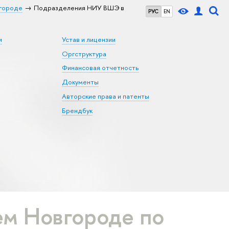
городе
Подразделения НИУ ВШЭ в
РУС
EN
и
Устав и лицензии
Оргструктура
Финансовая отчетность
Документы
Авторские права и патенты
Брендбук
м Новгороде по