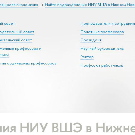
ая школа экономики»
Найти подразделение НИУ ВШЭ в Нижнем Нов
ый совет
Преподаватели и сотрудник
юдательный совет
Почетные профессора
ительский совет
Президент
уженные профессора и
Научный руководитель
тники
Ректор
егия ординарных профессоров
Профсоюз работников
ния НИУ ВШЭ в Нижне