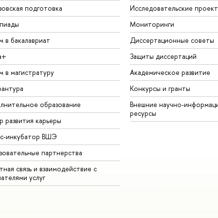
зовская подготовка
Исследовательские проек
пиады
Мониторинги
м в бакалавриат
Диссертационные советы
а+
Защиты диссертаций
м в магистратуру
Академическое развитие
рантура
Конкурсы и гранты
лнительное образование
Внешние научно-информац
ресурсы
р развития карьеры
ес-инкубатор ВШЭ
зовательные партнерства
ная связь и взаимодействие с
чателями услуг