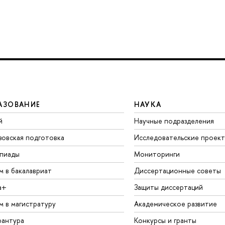
АЗОВАНИЕ
НАУКА
й
Научные подразделения
зовская подготовка
Исследовательские проек
пиады
Мониторинги
м в бакалавриат
Диссертационные советы
а+
Защиты диссертаций
м в магистратуру
Академическое развитие
рантура
Конкурсы и гранты