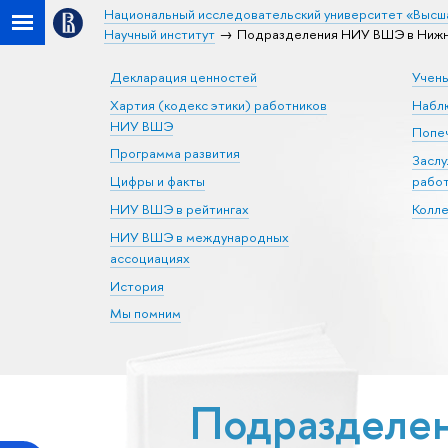
Национальный исследовательский университет «Высш
Научный институт
Подразделения НИУ ВШЭ в Нижне
Декларация ценностей
Учен
Хартия (кодекс этики) работников
Набл
НИУ ВШЭ
Попеч
Программа развития
Засл
Цифры и факты
рабо
НИУ ВШЭ в рейтингах
Колл
НИУ ВШЭ в международных
ассоциациях
История
Мы помним
Подразделе