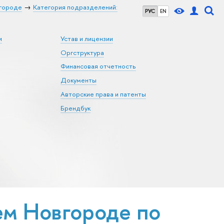
городе
Категория подразделений:
РУС
EN
и
Устав и лицензии
Оргструктура
Финансовая отчетность
Документы
Авторские права и патенты
Брендбук
м Новгороде по