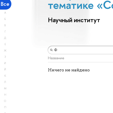
тематике «С
Все
А
Научный институт
Б
В
Г
Д
Е
Ж
З
Название
И
Ничего не найдено
Й
К
Л
М
Н
О
П