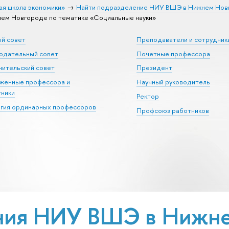
ая школа экономики»
Найти подразделение НИУ ВШЭ в Нижнем Нов
м Новгороде по тематике «Социальные науки»
ый совет
Преподаватели и сотрудник
юдательный совет
Почетные профессора
ительский совет
Президент
уженные профессора и
Научный руководитель
тники
Ректор
егия ординарных профессоров
Профсоюз работников
ния НИУ ВШЭ в Нижне