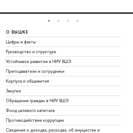
О ВЫШКЕ
О
Цифры и факты
Ли
Руководство и структура
До
Устойчивое развитие в НИУ ВШЭ
Ол
Преподаватели и сотрудники
Пр
Корпуса и общежития
Вы
Закупки
Пр
Обращения граждан в НИУ ВШЭ
Ас
Фонд целевого капитала
До
Противодействие коррупции
Це
Сведения о доходах, расходах, об имуществе и
Би