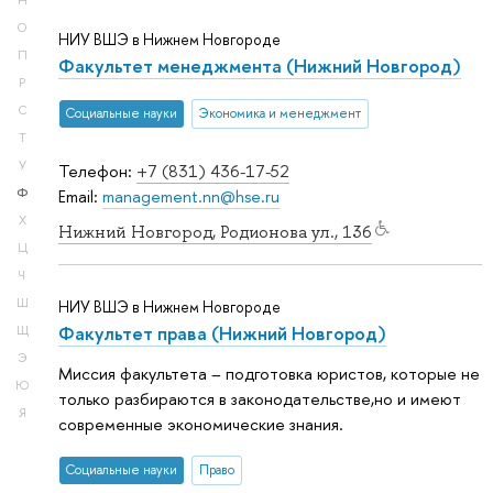
Н
О
НИУ ВШЭ в Нижнем Новгороде
П
Факультет менеджмента (Нижний Новгород)
Р
С
Социальные науки
Экономика и менеджмент
Т
У
Телефон:
+7 (831) 436-17-52
Ф
Email:
management.nn@hse.ru
Х
Нижний Новгород, Родионова ул., 136
Ц
Ч
Ш
НИУ ВШЭ в Нижнем Новгороде
Факультет права (Нижний Новгород)
Щ
Э
Миссия факультета – подготовка юристов, которые не
Ю
только разбираются в законодательстве,но и имеют
Я
современные экономические знания.
Социальные науки
Право