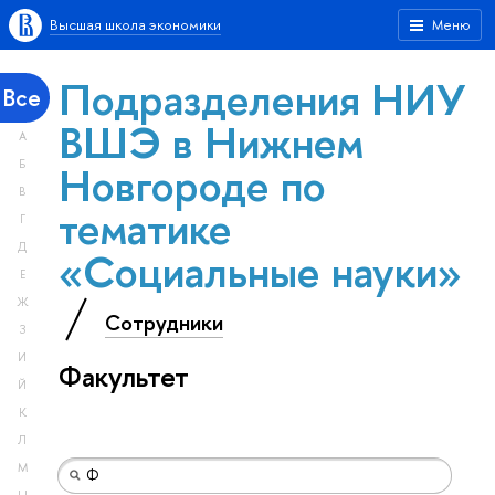
Высшая школа экономики
Меню
Подразделения НИУ
Все
ВШЭ в Нижнем
А
Новгороде по
Б
В
тематике
Г
Д
«Социальные науки»
Е
Ж
Сотрудники
З
И
Факультет
Й
К
Л
М