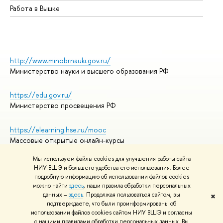
Работа в Вышке
http://www.minobrnauki.gov.ru/
Министерство науки и высшего образования РФ
https://edu.gov.ru/
Министерство просвещения РФ
https://elearning.hse.ru/mooc
Массовые открытые онлайн-курсы
Мы используем файлы cookies для улучшения работы сайта
НИУ ВШЭ и большего удобства его использования. Более
подробную информацию об использовании файлов cookies
© НИУ ВШЭ 1993–2026
Адреса и контакты
можно найти
здесь
, наши правила обработки персональных
Условия использования материалов
данных –
здесь
. Продолжая пользоваться сайтом, вы
✖
подтверждаете, что были проинформированы об
Политика конфиденциальности
использовании файлов cookies сайтом НИУ ВШЭ и согласны
Правила применения рекомендательных технологий в НИУ ВШЭ
с нашими правилами обработки персональных данных. Вы