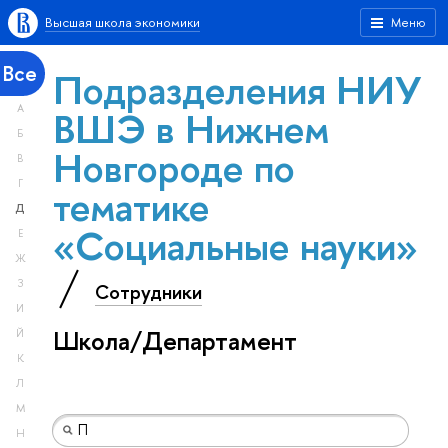
Высшая школа экономики
Меню
Все
Подразделения НИУ
А
ВШЭ в Нижнем
Б
Новгороде по
В
Г
тематике
Д
«Социальные науки»
Е
Ж
З
Сотрудники
И
Школа/Департамент
Й
К
Л
М
Н