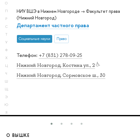
О
НИУ ВШЭ в Нижнем Новгороде → Факультет права
П
(Нижний Новгород)
Р
Департамент частного права
С
Т
Социальные науки
Право
У
Ф
Телефон:
+7 (831) 278-09-25
Х
Нижний Новгород, Костина ул., 2
Ц
Ч
Нижний Новгород, Сормовское ш., 30
Ш
Щ
Э
Ю
Я
О ВЫШКЕ
О