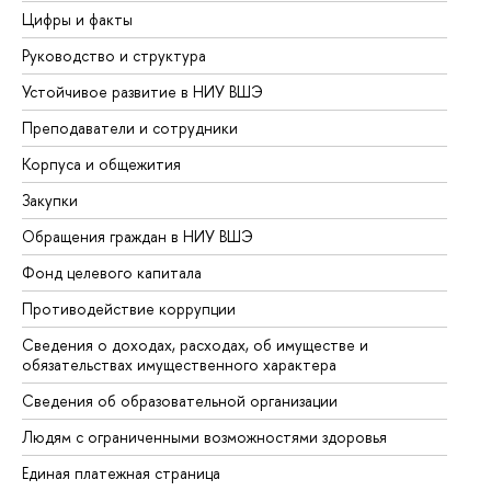
Цифры и факты
Ли
Руководство и структура
До
Устойчивое развитие в НИУ ВШЭ
Ол
Преподаватели и сотрудники
Пр
Корпуса и общежития
Вы
Закупки
Пр
Обращения граждан в НИУ ВШЭ
Ас
Фонд целевого капитала
До
Противодействие коррупции
Це
Сведения о доходах, расходах, об имуществе и
Би
обязательствах имущественного характера
Об
Сведения об образовательной организации
Об
Людям с ограниченными возможностями здоровья
Единая платежная страница