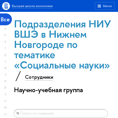
Высшая школа экономики
Меню
Все
Подразделения НИУ
А
ВШЭ в Нижнем
Б
Новгороде по
В
Г
тематике
Д
«Социальные науки»
Е
Ж
З
Сотрудники
И
Научно-учебная группа
Й
К
Л
М
Н