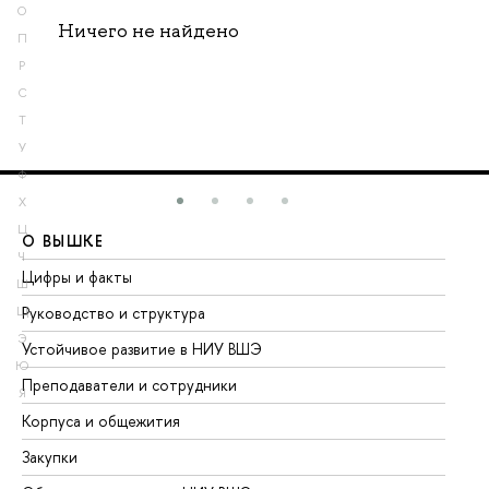
О
Ничего не найдено
П
Р
С
Т
У
Ф
Х
Ц
О ВЫШКЕ
О
Ч
Цифры и факты
Ли
Ш
Руководство и структура
До
Щ
Э
Устойчивое развитие в НИУ ВШЭ
Ол
Ю
Преподаватели и сотрудники
Пр
Я
Корпуса и общежития
Вы
Закупки
Пр