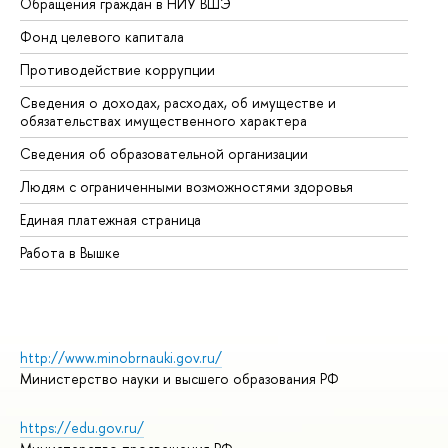
Обращения граждан в НИУ ВШЭ
Ас
Фонд целевого капитала
До
Противодействие коррупции
Це
Сведения о доходах, расходах, об имуществе и
Би
обязательствах имущественного характера
Об
Сведения об образовательной организации
Об
Людям с ограниченными возможностями здоровья
Единая платежная страница
Работа в Вышке
http://www.minobrnauki.gov.ru/
Министерство науки и высшего образования РФ
https://edu.gov.ru/