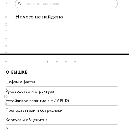
О
П
Ничего не найдено
Р
С
Т
У
Ф
Х
Ц
Ч
О ВЫШКЕ
О
Ш
Цифры и факты
Ли
Щ
Э
Руководство и структура
До
Ю
Устойчивое развитие в НИУ ВШЭ
Ол
Я
Преподаватели и сотрудники
Пр
Корпуса и общежития
Вы