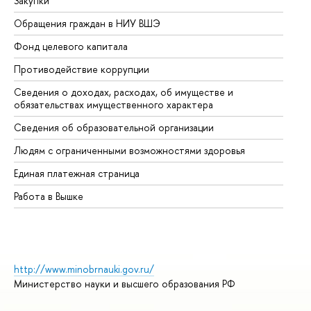
Закупки
Пр
Обращения граждан в НИУ ВШЭ
Ас
Фонд целевого капитала
До
Противодействие коррупции
Це
Сведения о доходах, расходах, об имуществе и
Би
обязательствах имущественного характера
Об
Сведения об образовательной организации
Об
Людям с ограниченными возможностями здоровья
Единая платежная страница
Работа в Вышке
http://www.minobrnauki.gov.ru/
Министерство науки и высшего образования РФ