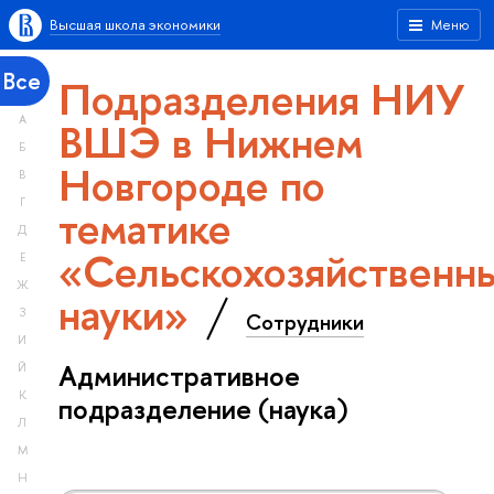
Высшая школа экономики
Меню
Все
Подразделения НИУ
А
ВШЭ в Нижнем
Б
Новгороде по
В
Г
тематике
Д
«Сельскохозяйственн
Е
Ж
науки»
З
Сотрудники
И
Административное
Й
К
подразделение (наука)
Л
М
Н